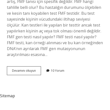
artış, FMF tanısı için spesifik değildir. FMF hangi
tahlille belli olur? Bu hastalığın durumunu ölçebilen
ve kesin tanı koyabilen test FMF testidir. Bu test
sayesinde kişinin vücudundaki iltihap seviyesi
ölçülür. Kan testleri ile yapılan bir testtir ancak test
yapılırken kişinin aç veya tok olması önemli değildir.
FMF gen testi nasıl yapılır? FMF testi nasıl yapılır?
FMF testi, kan örneği alınması ve bu kan örneğinden
DNA’nın ayrılarak FMF gen mutasyonunun
araştırılması esasına…
Fmf
Devamını okuyun
10 Yorum
Gen
Testinde
Çıkar
Mı
Sitemap