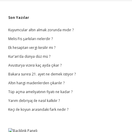
Sidebar
Son Yazılar
Kuyumcular altın almak zorunda mıdır ?
Melis Fis şarkıları nelerdir ?
Ek hesaptan vergi kesilir mi ?
Kur’an’da dünya düz mü ?
Avusturya vizesi kaç ayda çıkar ?
Bakara suresi 21. ayet ne demek istiyor ?
Altın hangi madenlerden çıkarılır ?
Tüp açma ameliyatının fiyatı ne kadar ?
Yarım debriyaj ile nasıl kalkılır ?
Keçi ile koyun arasındaki fark nedir ?