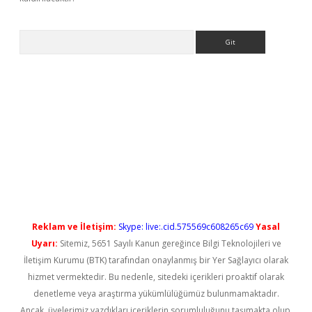
Arama
ş
Reklam ve İletişim:
Skype: live:.cid.575569c608265c69
Yasal
Uyarı:
Sitemiz, 5651 Sayılı Kanun gereğince Bilgi Teknolojileri ve
İletişim Kurumu (BTK) tarafından onaylanmış bir Yer Sağlayıcı olarak
hizmet vermektedir. Bu nedenle, sitedeki içerikleri proaktif olarak
denetleme veya araştırma yükümlülüğümüz bulunmamaktadır.
Ancak, üyelerimiz yazdıkları içeriklerin sorumluluğunu taşımakta olup,