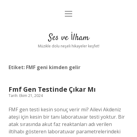
menüyü
Anasayfa
aç
Gizlilik Politikası
Ses ve İlham
Yasal Uyarı
Müzikle dolu neşeli hikayeler keşfet!
Hakkımızda
Etiket:
FMF geni kimden gelir
Fmf Gen Testinde Çıkar Mı
Tarih: Ekim 21, 2024
FMF gen testi kesin sonuç verir mi? Ailevi Akdeniz
ateşi için kesin bir tanı laboratuvar testi yoktur. Bir
atak sırasında akut faz reaktanları adı verilen
iltihabı gösteren laboratuvar parametrelerindeki