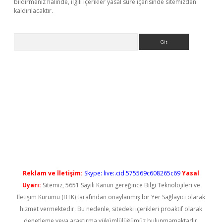
bildirmeniz halinde, ilgili içerikler yasal süre içerisinde sitemizden
kaldırılacaktır.
Arama
vdcasino giriş
Reklam ve İletişim:
Skype: live:.cid.575569c608265c69
Yasal
Uyarı:
Sitemiz, 5651 Sayılı Kanun gereğince Bilgi Teknolojileri ve
İletişim Kurumu (BTK) tarafından onaylanmış bir Yer Sağlayıcı olarak
hizmet vermektedir. Bu nedenle, sitedeki içerikleri proaktif olarak
denetleme veya araştırma yükümlülüğümüz bulunmamaktadır.