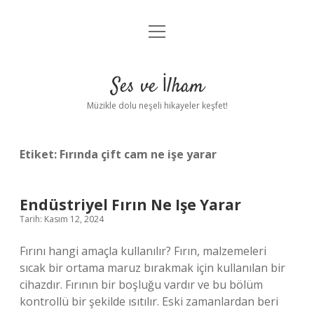
menüyü
Anasayfa
aç
Gizlilik Politikası
Ses ve İlham
Yasal Uyarı
Müzikle dolu neşeli hikayeler keşfet!
Hakkımızda
Etiket:
Fırında çift cam ne işe yarar
Endüstriyel Fırın Ne Işe Yarar
Tarih: Kasım 12, 2024
Fırını hangi amaçla kullanılır? Fırın, malzemeleri
sıcak bir ortama maruz bırakmak için kullanılan bir
cihazdır. Fırının bir boşluğu vardır ve bu bölüm
kontrollü bir şekilde ısıtılır. Eski zamanlardan beri