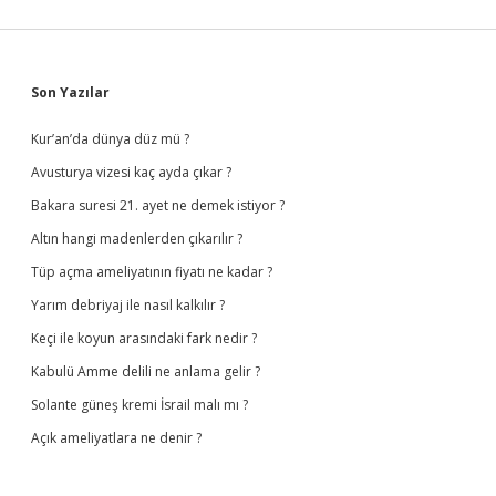
Sidebar
Son Yazılar
Kur’an’da dünya düz mü ?
Avusturya vizesi kaç ayda çıkar ?
Bakara suresi 21. ayet ne demek istiyor ?
Altın hangi madenlerden çıkarılır ?
Tüp açma ameliyatının fiyatı ne kadar ?
Yarım debriyaj ile nasıl kalkılır ?
Keçi ile koyun arasındaki fark nedir ?
Kabulü Amme delili ne anlama gelir ?
Solante güneş kremi İsrail malı mı ?
Açık ameliyatlara ne denir ?