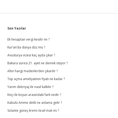
Sidebar
Son Yazılar
Ek hesaptan vergi kesilir mi ?
Kur’an’da dünya düz mü ?
Avusturya vizesi kaç ayda çıkar ?
Bakara suresi 21. ayet ne demek istiyor ?
Altın hangi madenlerden çıkarılır ?
Tüp açma ameliyatının fiyatı ne kadar ?
Yarım debriyaj ile nasıl kalkılır ?
Keçi ile koyun arasındaki fark nedir ?
Kabulü Amme delili ne anlama gelir ?
Solante güneş kremi İsrail malı mı ?