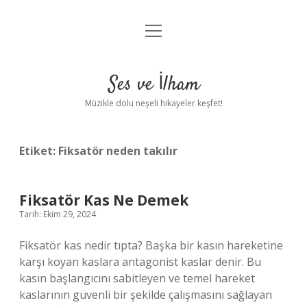
menüyü
Anasayfa
aç
Gizlilik Politikası
Ses ve İlham
Yasal Uyarı
Müzikle dolu neşeli hikayeler keşfet!
Hakkımızda
Etiket:
Fiksatör neden takılır
Fiksatör Kas Ne Demek
Tarih: Ekim 29, 2024
Fiksatör kas nedir tıpta? Başka bir kasın hareketine
karşı koyan kaslara antagonist kaslar denir. Bu
kasın başlangıcını sabitleyen ve temel hareket
kaslarının güvenli bir şekilde çalışmasını sağlayan