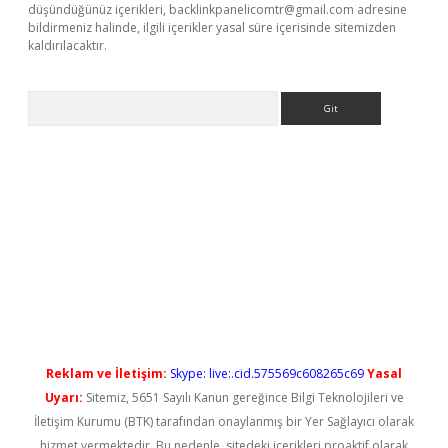
düşündüğünüz içerikleri,
backlinkpanelicomtr@gmail.com
adresine
bildirmeniz halinde, ilgili içerikler yasal süre içerisinde sitemizden
kaldırılacaktır.
Arama
ş
Reklam ve İletişim:
Skype: live:.cid.575569c608265c69
Yasal
Uyarı:
Sitemiz, 5651 Sayılı Kanun gereğince Bilgi Teknolojileri ve
İletişim Kurumu (BTK) tarafından onaylanmış bir Yer Sağlayıcı olarak
hizmet vermektedir. Bu nedenle, sitedeki içerikleri proaktif olarak