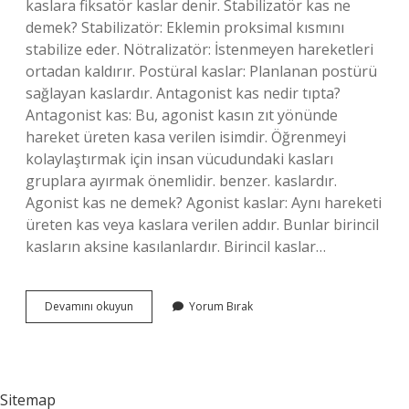
kaslara fiksatör kaslar denir. Stabilizatör kas ne
demek? Stabilizatör: Eklemin proksimal kısmını
stabilize eder. Nötralizatör: İstenmeyen hareketleri
ortadan kaldırır. Postüral kaslar: Planlanan postürü
sağlayan kaslardır. Antagonist kas nedir tıpta?
Antagonist kas: Bu, agonist kasın zıt yönünde
hareket üreten kasa verilen isimdir. Öğrenmeyi
kolaylaştırmak için insan vücudundaki kasları
gruplara ayırmak önemlidir. benzer. kaslardır.
Agonist kas ne demek? Agonist kaslar: Aynı hareketi
üreten kas veya kaslara verilen addır. Bunlar birincil
kasların aksine kasılanlardır. Birincil kaslar…
Fiksatör
Devamını okuyun
Yorum Bırak
Kas
Ne
Demek
Sitemap