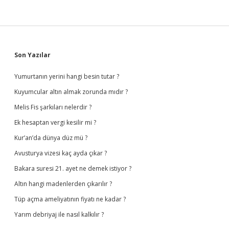
Sidebar
Son Yazılar
Yumurtanın yerini hangi besin tutar ?
Kuyumcular altın almak zorunda mıdır ?
Melis Fis şarkıları nelerdir ?
Ek hesaptan vergi kesilir mi ?
Kur’an’da dünya düz mü ?
Avusturya vizesi kaç ayda çıkar ?
Bakara suresi 21. ayet ne demek istiyor ?
Altın hangi madenlerden çıkarılır ?
Tüp açma ameliyatının fiyatı ne kadar ?
Yarım debriyaj ile nasıl kalkılır ?