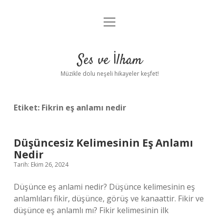
menüyü
Anasayfa
aç
Gizlilik Politikası
Ses ve İlham
Yasal Uyarı
Müzikle dolu neşeli hikayeler keşfet!
Hakkımızda
Etiket:
Fikrin eş anlamı nedir
Düşüncesiz Kelimesinin Eş Anlamı
Nedir
Tarih: Ekim 26, 2024
Düşünce eş anlami nedir? Düşünce kelimesinin eş
anlamlıları fikir, düşünce, görüş ve kanaattir. Fikir ve
düşünce eş anlamlı mı? Fikir kelimesinin ilk