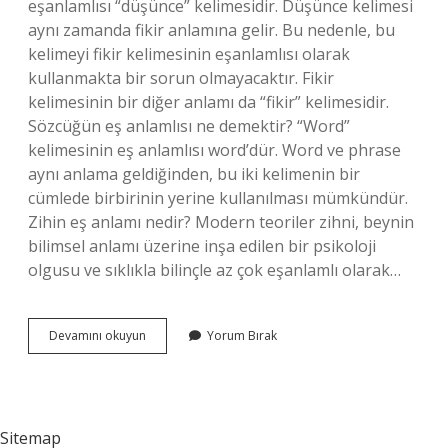
eşanlamlısı “düşünce” kelimesidir. Düşünce kelimesi
aynı zamanda fikir anlamına gelir. Bu nedenle, bu
kelimeyi fikir kelimesinin eşanlamlısı olarak
kullanmakta bir sorun olmayacaktır. Fikir
kelimesinin bir diğer anlamı da “fikir” kelimesidir.
Sözcüğün eş anlamlısı ne demektir? “Word”
kelimesinin eş anlamlısı word’dür. Word ve phrase
aynı anlama geldiğinden, bu iki kelimenin bir
cümlede birbirinin yerine kullanılması mümkündür.
Zihin eş anlamı nedir? Modern teoriler zihni, beynin
bilimsel anlamı üzerine inşa edilen bir psikoloji
olgusu ve sıklıkla bilinçle az çok eşanlamlı olarak…
Düşüncesiz
Devamını okuyun
Yorum Bırak
Kelimesinin
Eş
Anlamı
Nedir
Sitemap