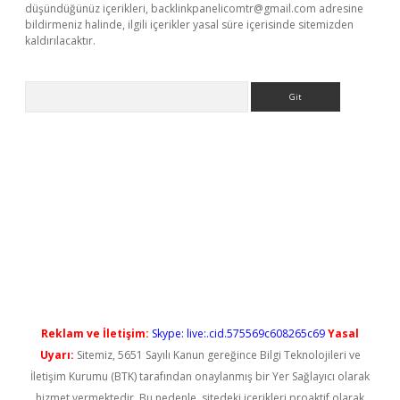
düşündüğünüz içerikleri,
backlinkpanelicomtr@gmail.com
adresine
bildirmeniz halinde, ilgili içerikler yasal süre içerisinde sitemizden
kaldırılacaktır.
Arama
ş
Reklam ve İletişim:
Skype: live:.cid.575569c608265c69
Yasal
Uyarı:
Sitemiz, 5651 Sayılı Kanun gereğince Bilgi Teknolojileri ve
İletişim Kurumu (BTK) tarafından onaylanmış bir Yer Sağlayıcı olarak
hizmet vermektedir. Bu nedenle, sitedeki içerikleri proaktif olarak