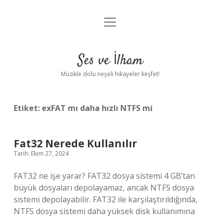
menüyü
Anasayfa
aç
Gizlilik Politikası
Ses ve İlham
Yasal Uyarı
Müzikle dolu neşeli hikayeler keşfet!
Hakkımızda
Etiket:
exFAT mı daha hızlı NTFS mi
Fat32 Nerede Kullanılır
Tarih: Ekim 27, 2024
FAT32 ne işe yarar? FAT32 dosya sistemi 4 GB’tan
büyük dosyaları depolayamaz, ancak NTFS dosya
sistemi depolayabilir. FAT32 ile karşılaştırıldığında,
NTFS dosya sistemi daha yüksek disk kullanımına