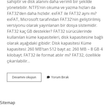
sahiptir ve disk alanını daha verimli bir şekilde
yönetebilir. NTFS’nin okuma ve yazma hızları da
FAT32’den daha hızlıdır. exFAT ile FAT32 aynı mı?
exFAT, Microsoft tarafından FAT32’nin geliştirilmiş
versiyonu olarak yayınlanan bir dosya sistemidir.
FAT32 kaç GB destekler? FAT32 sürücülerinde
kullanılan küme kapasiteleri, disk kapasitesine bağlı
olarak aşağıdaki gibidir: Disk kapasitesi Küme
kapasitesi: 260 MB’tan 512 bayt az. 260 MB – 8 GB 4
kilobayt. FAT32 ile format atılır mı? FAT32, özellikle
çıkarılabilir…
Fat32
Devamını okuyun
Yorum Bırak
Nerede
Kullanılır
Sitemap