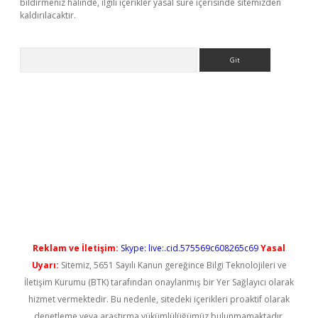
bildirmeniz halinde, ilgili içerikler yasal süre içerisinde sitemizden
kaldırılacaktır.
Arama
ş
Reklam ve İletişim:
Skype: live:.cid.575569c608265c69
Yasal
Uyarı:
Sitemiz, 5651 Sayılı Kanun gereğince Bilgi Teknolojileri ve
İletişim Kurumu (BTK) tarafından onaylanmış bir Yer Sağlayıcı olarak
hizmet vermektedir. Bu nedenle, sitedeki içerikleri proaktif olarak
denetleme veya araştırma yükümlülüğümüz bulunmamaktadır.