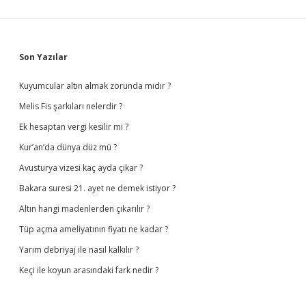
Sidebar
Son Yazılar
Kuyumcular altın almak zorunda mıdır ?
Melis Fis şarkıları nelerdir ?
Ek hesaptan vergi kesilir mi ?
Kur’an’da dünya düz mü ?
Avusturya vizesi kaç ayda çıkar ?
Bakara suresi 21. ayet ne demek istiyor ?
Altın hangi madenlerden çıkarılır ?
Tüp açma ameliyatının fiyatı ne kadar ?
Yarım debriyaj ile nasıl kalkılır ?
Keçi ile koyun arasındaki fark nedir ?