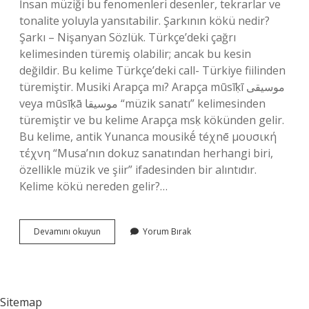
İnsan müziği bu fenomenleri desenler, tekrarlar ve
tonalite yoluyla yansıtabilir. Şarkının kökü nedir?
Şarkı – Nişanyan Sözlük. Türkçe’deki çağrı
kelimesinden türemiş olabilir; ancak bu kesin
değildir. Bu kelime Türkçe’deki call- Türkiye fiilinden
türemiştir. Musiki Arapça mı? Arapça mūsīḳī موسيقى
veya mūsīḳā موسيقا “müzik sanatı” kelimesinden
türemiştir ve bu kelime Arapça msḳ kökünden gelir.
Bu kelime, antik Yunanca mousikḗ téχnē μουσική
τέχνη “Musa’nın dokuz sanatından herhangi biri,
özellikle müzik ve şiir” ifadesinden bir alıntıdır.
Kelime kökü nereden gelir?…
Müziğin
Devamını okuyun
Yorum Bırak
Kökü
Nedir
Sitemap