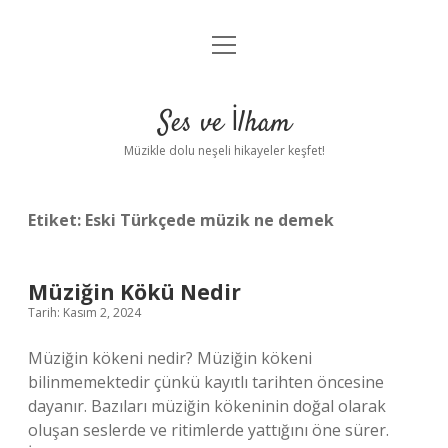
menüyü
Anasayfa
aç
Gizlilik Politikası
Ses ve İlham
Yasal Uyarı
Müzikle dolu neşeli hikayeler keşfet!
Hakkımızda
Etiket:
Eski Türkçede müzik ne demek
Müziğin Kökü Nedir
Tarih: Kasım 2, 2024
Müziğin kökeni nedir? Müziğin kökeni
bilinmemektedir çünkü kayıtlı tarihten öncesine
dayanır. Bazıları müziğin kökeninin doğal olarak
oluşan seslerde ve ritimlerde yattığını öne sürer.