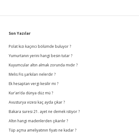
Sidebar
Son Yazılar
Polat kızı kaçıncı bölümde buluyor ?
Yumurtanın yerini hangi besin tutar ?
Kuyumcular altın almak zorunda mıdır ?
Melis Fis şarkıları nelerdir ?
Ek hesaptan vergi kesilir mi ?
Kur’an’da dünya düz mü ?
Avusturya vizesi kaç ayda çıkar ?
Bakara suresi 21. ayet ne demek istiyor ?
Altın hangi madenlerden çıkarılır ?
Tüp açma ameliyatının fiyatı ne kadar ?