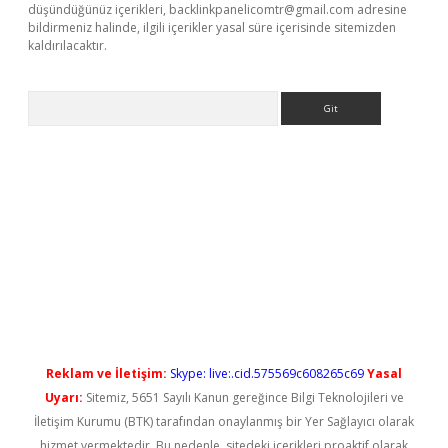
düşündüğünüz içerikleri,
backlinkpanelicomtr@gmail.com
adresine
bildirmeniz halinde, ilgili içerikler yasal süre içerisinde sitemizden
kaldırılacaktır.
Arama
ş
Reklam ve İletişim:
Skype: live:.cid.575569c608265c69
Yasal
Uyarı:
Sitemiz, 5651 Sayılı Kanun gereğince Bilgi Teknolojileri ve
İletişim Kurumu (BTK) tarafından onaylanmış bir Yer Sağlayıcı olarak
hizmet vermektedir. Bu nedenle, sitedeki içerikleri proaktif olarak