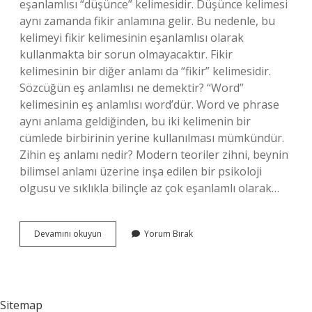
eşanlamlısı “düşünce” kelimesidir. Düşünce kelimesi
aynı zamanda fikir anlamına gelir. Bu nedenle, bu
kelimeyi fikir kelimesinin eşanlamlısı olarak
kullanmakta bir sorun olmayacaktır. Fikir
kelimesinin bir diğer anlamı da “fikir” kelimesidir.
Sözcüğün eş anlamlısı ne demektir? “Word”
kelimesinin eş anlamlısı word’dür. Word ve phrase
aynı anlama geldiğinden, bu iki kelimenin bir
cümlede birbirinin yerine kullanılması mümkündür.
Zihin eş anlamı nedir? Modern teoriler zihni, beynin
bilimsel anlamı üzerine inşa edilen bir psikoloji
olgusu ve sıklıkla bilinçle az çok eşanlamlı olarak…
Düşüncesiz
Devamını okuyun
Yorum Bırak
Kelimesinin
Eş
Anlamı
Nedir
Sitemap