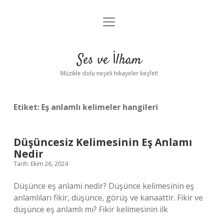
menüyü
Anasayfa
aç
Gizlilik Politikası
Ses ve İlham
Yasal Uyarı
Müzikle dolu neşeli hikayeler keşfet!
Hakkımızda
Etiket:
Eş anlamlı kelimeler hangileri
Düşüncesiz Kelimesinin Eş Anlamı
Nedir
Tarih: Ekim 26, 2024
Düşünce eş anlami nedir? Düşünce kelimesinin eş
anlamlıları fikir, düşünce, görüş ve kanaattir. Fikir ve
düşünce eş anlamlı mı? Fikir kelimesinin ilk