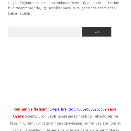
düşündüğünüz içerikleri,
backlinkpanelicomtr@gmail.com
adresine
bildirmeniz halinde, ilgili içerikler yasal süre içerisinde sitemizden
kaldırılacaktır.
Arama
vdcasino giriş
Reklam ve İletişim:
Skype: live:.cid.575569c608265c69
Yasal
Uyarı:
Sitemiz, 5651 Sayılı Kanun gereğince Bilgi Teknolojileri ve
İletişim Kurumu (BTK) tarafından onaylanmış bir Yer Sağlayıcı olarak
hizmet vermektedir. Bu nedenle, sitedeki içerikleri proaktif olarak