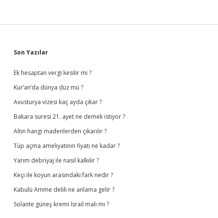
Sidebar
Son Yazılar
Ek hesaptan vergi kesilir mi ?
Kur’an’da dünya düz mü ?
Avusturya vizesi kaç ayda çıkar ?
Bakara suresi 21. ayet ne demek istiyor ?
Altın hangi madenlerden çıkarılır ?
Tüp açma ameliyatının fiyatı ne kadar ?
Yarım debriyaj ile nasıl kalkılır ?
Keçi ile koyun arasındaki fark nedir ?
Kabulü Amme delili ne anlama gelir ?
Solante güneş kremi İsrail malı mı ?