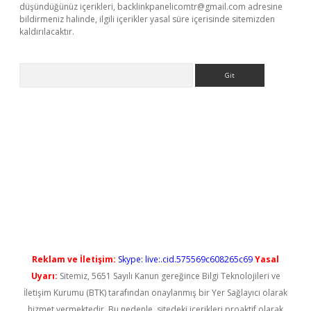
düşündüğünüz içerikleri,
backlinkpanelicomtr@gmail.com
adresine
bildirmeniz halinde, ilgili içerikler yasal süre içerisinde sitemizden
kaldırılacaktır.
Arama
ş
Reklam ve İletişim:
Skype: live:.cid.575569c608265c69
Yasal
Uyarı:
Sitemiz, 5651 Sayılı Kanun gereğince Bilgi Teknolojileri ve
İletişim Kurumu (BTK) tarafından onaylanmış bir Yer Sağlayıcı olarak
hizmet vermektedir. Bu nedenle, sitedeki içerikleri proaktif olarak