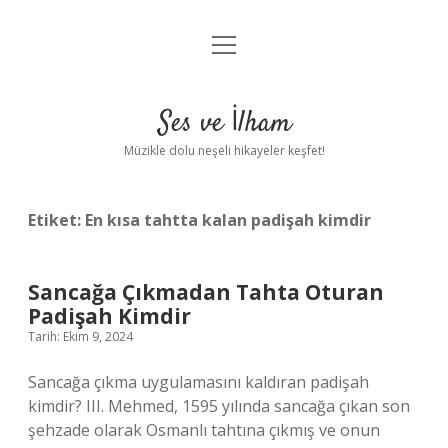
menüyü
Anasayfa
aç
Gizlilik Politikası
Ses ve İlham
Yasal Uyarı
Müzikle dolu neşeli hikayeler keşfet!
Hakkımızda
Etiket:
En kısa tahtta kalan padişah kimdir
Sancağa Çıkmadan Tahta Oturan
Padişah Kimdir
Tarih: Ekim 9, 2024
Sancağa çıkma uygulamasını kaldıran padişah
kimdir? III. Mehmed, 1595 yılında sancağa çıkan son
şehzade olarak Osmanlı tahtına çıkmış ve onun