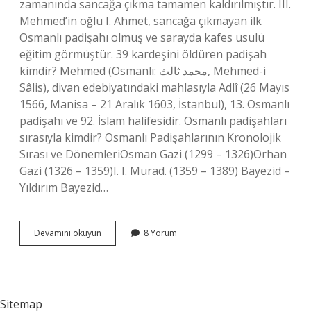
zamanında sancağa çıkma tamamen kaldırılmıştır. III.
Mehmed’in oğlu I. Ahmet, sancağa çıkmayan ilk
Osmanlı padişahı olmuş ve sarayda kafes usulü
eğitim görmüştür. 39 kardeşini öldüren padişah
kimdir? Mehmed (Osmanlı: محمد ثالث, Mehmed-i
Sâlis), divan edebiyatındaki mahlasıyla Adlî (26 Mayıs
1566, Manisa – 21 Aralık 1603, İstanbul), 13. Osmanlı
padişahı ve 92. İslam halifesidir. Osmanlı padişahları
sırasıyla kimdir? Osmanlı Padişahlarının Kronolojik
Sırası ve DönemleriOsman Gazi (1299 – 1326)Orhan
Gazi (1326 – 1359)I. I. Murad. (1359 – 1389) Bayezid –
Yıldırım Bayezid…
Sancağa
Devamını okuyun
8 Yorum
Çıkmadan
Tahta
Oturan
Padişah
Kimdir
Sitemap