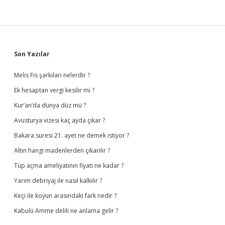
Sidebar
Son Yazılar
Melis Fis şarkıları nelerdir ?
Ek hesaptan vergi kesilir mi ?
Kur’an’da dünya düz mü ?
Avusturya vizesi kaç ayda çıkar ?
Bakara suresi 21. ayet ne demek istiyor ?
Altın hangi madenlerden çıkarılır ?
Tüp açma ameliyatının fiyatı ne kadar ?
Yarım debriyaj ile nasıl kalkılır ?
Keçi ile koyun arasındaki fark nedir ?
Kabulü Amme delili ne anlama gelir ?