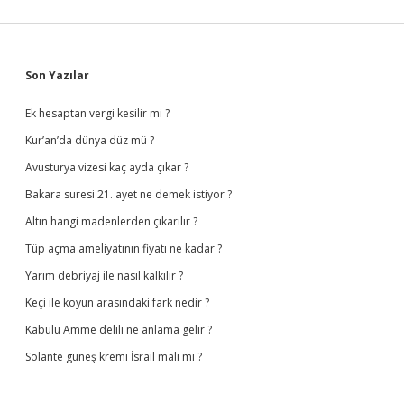
Sidebar
Son Yazılar
Ek hesaptan vergi kesilir mi ?
Kur’an’da dünya düz mü ?
Avusturya vizesi kaç ayda çıkar ?
Bakara suresi 21. ayet ne demek istiyor ?
Altın hangi madenlerden çıkarılır ?
Tüp açma ameliyatının fiyatı ne kadar ?
Yarım debriyaj ile nasıl kalkılır ?
Keçi ile koyun arasındaki fark nedir ?
Kabulü Amme delili ne anlama gelir ?
Solante güneş kremi İsrail malı mı ?