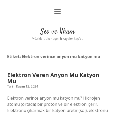
menüyü
Anasayfa
aç
Gizlilik Politikası
Ses ve İlham
Yasal Uyarı
Müzikle dolu neşeli hikayeler keşfet!
Hakkımızda
Etiket:
Elektron verince anyon mu katyon mu
Elektron Veren Anyon Mu Katyon
Mu
Tarih: Kasım 12, 2024
Elektron verince anyon mu katyon mu? Hidrojen
atomu (ortada) bir proton ve bir elektron içerir.
Elektronu çıkarmak bir katyon üretir (sol), elektronu