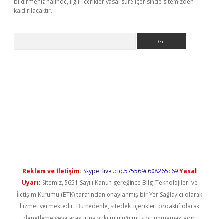
bildirmeniz halinde, ilgili içerikler yasal süre içerisinde sitemizden
kaldırılacaktır.
Arama
iş
Reklam ve İletişim:
Skype: live:.cid.575569c608265c69
Yasal
Uyarı:
Sitemiz, 5651 Sayılı Kanun gereğince Bilgi Teknolojileri ve
İletişim Kurumu (BTK) tarafından onaylanmış bir Yer Sağlayıcı olarak
hizmet vermektedir. Bu nedenle, sitedeki içerikleri proaktif olarak
denetleme veya araştırma yükümlülüğümüz bulunmamaktadır.