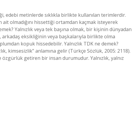
ği, edebi metinlerde sıklıkla birlikte kullanılan terimlerdir.
 ait olmadığını hissettiği ortamdan kaçmak isteyerek
ne demek? Yalnızlık veya tek başına olmak, bir kişinin dünyadan
k, arkadaş eksikliğinin veya başkalarıyla birlikte olma
 toplumdan kopuk hissedebilir. Yalnızlık TDK ne demek?
zlık, kimsesizlik” anlamına gelir (Türkçe Sözlük, 2005: 2118).
e özgürlük getiren bir insan durumudur. Yalnızlık, yalnız