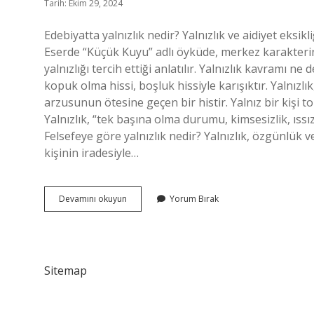
Tarih: Ekim 29, 2024
Edebiyatta yalnızlık nedir? Yalnızlık ve aidiyet eksikli
Eserde “Küçük Kuyu” adlı öyküde, merkez karakterin
yalnızlığı tercih ettiği anlatılır. Yalnızlık kavramı 
kopuk olma hissi, boşluk hissiyle karışıktır. Yalnızlı
arzusunun ötesine geçen bir histir. Yalnız bir kişi
Yalnızlık, “tek başına olma durumu, kimsesizlik, ıssı
Felsefeye göre yalnızlık nedir? Yalnızlık, özgünlük v
kişinin iradesiyle…
Edebiyatta
Devamını okuyun
Yorum Bırak
Yalnızlık
Ne
Demek
Sitemap