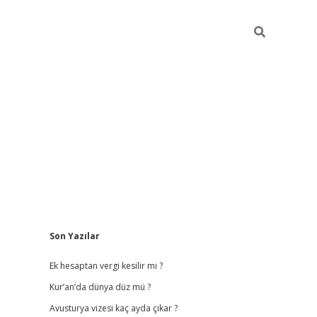
Sidebar
Son Yazılar
vdcasino
Ek hesaptan vergi kesilir mi ?
Kur’an’da dünya düz mü ?
Avusturya vizesi kaç ayda çıkar ?