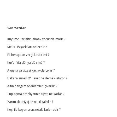
Sidebar
Son Yazılar
Kuyumcular altın almak zorunda mıdır ?
Melis Fis şarkıları nelerdir ?
Ek hesaptan vergi kesilir mi ?
Kur’an’da dünya düz mü ?
Avusturya vizesi kaç ayda çıkar ?
Bakara suresi 21. ayet ne demek istiyor ?
Altın hangi madenlerden çıkarılır ?
Tüp açma ameliyatının fiyatı ne kadar ?
Yarım debriyaj ile nasıl kalkılır ?
Keçi ile koyun arasındaki fark nedir ?