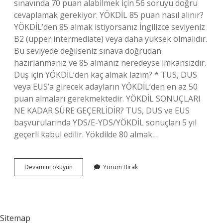
sınavında 70 puan alabilmek için 56 soruyu doğru
cevaplamak gerekiyor. YÖKDİL 85 puan nasıl alınır?
YÖKDİL’den 85 almak istiyorsanız İngilizce seviyeniz
B2 (upper intermediate) veya daha yüksek olmalıdır.
Bu seviyede değilseniz sınava doğrudan
hazırlanmanız ve 85 almanız neredeyse imkansızdır.
Duş için YÖKDİL’den kaç almak lazım? * TUS, DUS
veya EUS’a girecek adayların YÖKDİL’den en az 50
puan almaları gerekmektedir. YÖKDİL SONUÇLARI
NE KADAR SÜRE GEÇERLİDİR? TUS, DUS ve EUS
başvurularında YDS/E-YDS/YÖKDİL sonuçları 5 yıl
geçerli kabul edilir. Yökdilde 80 almak…
Yökdi̇L
Devamını okuyun
Yorum Bırak
80
Almak
Için
Kaç
Net
Sitemap