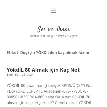
menüyü
Anasayfa
aç
Gizlilik Politikası
Ses ve İlham
Yasal Uyarı
Müzikle dolu neşeli hikayeler keşfet!
Hakkımızda
Etiket:
Duş için YÖKDİLden kaç almak lazım
Yökdi̇L 80 Almak Için Kaç Net
Tarih: Ekim 25, 2024
YÖKDİL 80 puan hangi seviye? KPDS/ÜDS/YDS/e-
YDS/YÖKDİLCPEPTE Akademik7575-7780C78-
808581-8390B84-865 daha fazla hat YÖKDİL 70
almak için kaç net gerekir? Genel olarak YÖKDİL