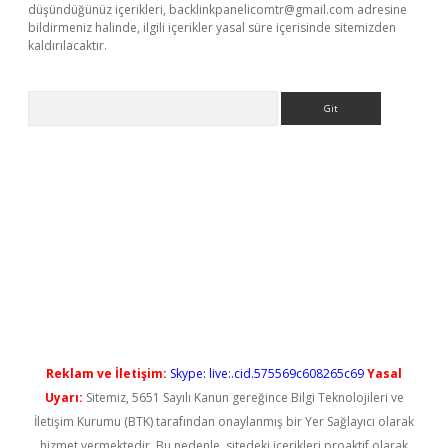
düşündüğünüz içerikleri,
backlinkpanelicomtr@gmail.com
adresine
bildirmeniz halinde, ilgili içerikler yasal süre içerisinde sitemizden
kaldırılacaktır.
Arama
ş
Reklam ve İletişim:
Skype: live:.cid.575569c608265c69
Yasal
Uyarı:
Sitemiz, 5651 Sayılı Kanun gereğince Bilgi Teknolojileri ve
İletişim Kurumu (BTK) tarafından onaylanmış bir Yer Sağlayıcı olarak
hizmet vermektedir. Bu nedenle, sitedeki içerikleri proaktif olarak