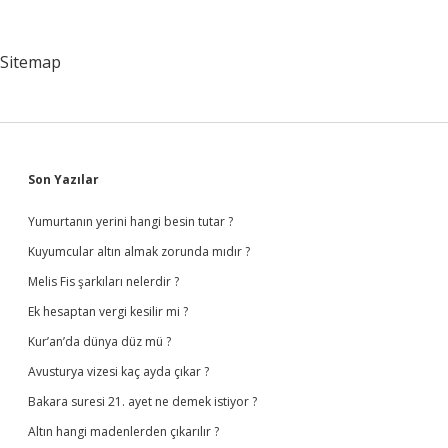
Faydaları
Nelerdir
Sitemap
Sidebar
Son Yazılar
Yumurtanın yerini hangi besin tutar ?
Kuyumcular altın almak zorunda mıdır ?
Melis Fis şarkıları nelerdir ?
Ek hesaptan vergi kesilir mi ?
Kur’an’da dünya düz mü ?
Avusturya vizesi kaç ayda çıkar ?
Bakara suresi 21. ayet ne demek istiyor ?
Altın hangi madenlerden çıkarılır ?