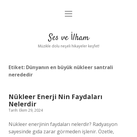
menüyü
Anasayfa
aç
Gizlilik Politikası
Ses ve İlham
Yasal Uyarı
Müzikle dolu neşeli hikayeler keşfet!
Hakkımızda
Etiket:
Dünyanın en büyük nükleer santrali
nerededir
Nükleer Enerji Nin Faydaları
Nelerdir
Tarih: Ekim 29, 2024
Nükleer enerjinin faydaları nelerdir? Radyasyon
sayesinde gıda zarar görmeden işlenir. Özetle,