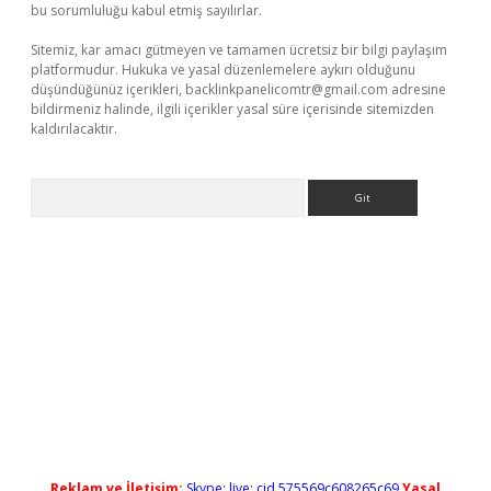
bu sorumluluğu kabul etmiş sayılırlar.
Sitemiz, kar amacı gütmeyen ve tamamen ücretsiz bir bilgi paylaşım
platformudur. Hukuka ve yasal düzenlemelere aykırı olduğunu
düşündüğünüz içerikleri,
backlinkpanelicomtr@gmail.com
adresine
bildirmeniz halinde, ilgili içerikler yasal süre içerisinde sitemizden
kaldırılacaktır.
Arama
ş
Reklam ve İletişim:
Skype: live:.cid.575569c608265c69
Yasal