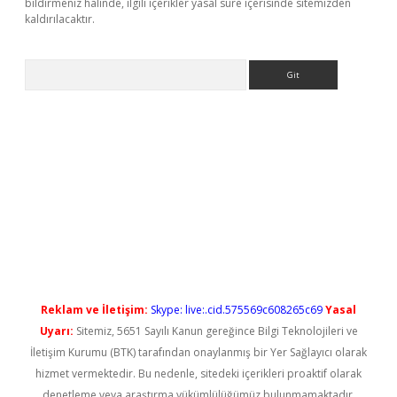
bildirmeniz halinde, ilgili içerikler yasal süre içerisinde sitemizden
kaldırılacaktır.
Arama
ş
Reklam ve İletişim:
Skype: live:.cid.575569c608265c69
Yasal
Uyarı:
Sitemiz, 5651 Sayılı Kanun gereğince Bilgi Teknolojileri ve
İletişim Kurumu (BTK) tarafından onaylanmış bir Yer Sağlayıcı olarak
hizmet vermektedir. Bu nedenle, sitedeki içerikleri proaktif olarak
denetleme veya araştırma yükümlülüğümüz bulunmamaktadır.