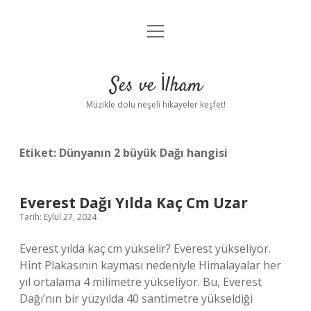
menüyü
Anasayfa
aç
Gizlilik Politikası
Ses ve İlham
Yasal Uyarı
Müzikle dolu neşeli hikayeler keşfet!
Hakkımızda
Etiket:
Dünyanın 2 büyük Dağı hangisi
Everest Dağı Yılda Kaç Cm Uzar
Tarih: Eylül 27, 2024
Everest yılda kaç cm yükselir? Everest yükseliyor.
Hint Plakasının kayması nedeniyle Himalayalar her
yıl ortalama 4 milimetre yükseliyor. Bu, Everest
Dağı’nın bir yüzyılda 40 santimetre yükseldiği