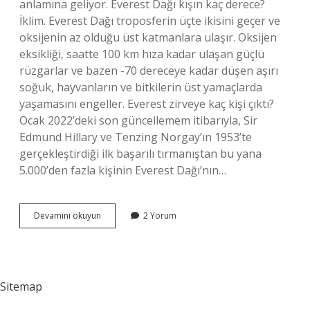
anlamına geliyor. Everest Dağı kışın kaç derece?
İklim. Everest Dağı troposferin üçte ikisini geçer ve
oksijenin az olduğu üst katmanlara ulaşır. Oksijen
eksikliği, saatte 100 km hıza kadar ulaşan güçlü
rüzgarlar ve bazen -70 dereceye kadar düşen aşırı
soğuk, hayvanların ve bitkilerin üst yamaçlarda
yaşamasını engeller. Everest zirveye kaç kişi çıktı?
Ocak 2022’deki son güncellemem itibarıyla, Sir
Edmund Hillary ve Tenzing Norgay’ın 1953’te
gerçekleştirdiği ilk başarılı tırmanıştan bu yana
5.000’den fazla kişinin Everest Dağı’nın…
Everest
Devamını okuyun
2 Yorum
Dağı
Yılda
Kaç
Cm
Uzar
Sitemap