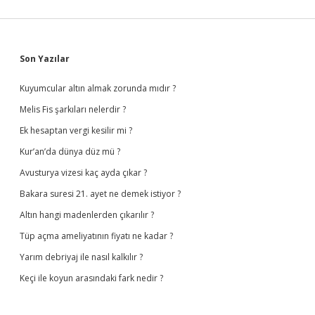
Sidebar
Son Yazılar
Kuyumcular altın almak zorunda mıdır ?
Melis Fis şarkıları nelerdir ?
Ek hesaptan vergi kesilir mi ?
Kur’an’da dünya düz mü ?
Avusturya vizesi kaç ayda çıkar ?
Bakara suresi 21. ayet ne demek istiyor ?
Altın hangi madenlerden çıkarılır ?
Tüp açma ameliyatının fiyatı ne kadar ?
Yarım debriyaj ile nasıl kalkılır ?
Keçi ile koyun arasındaki fark nedir ?