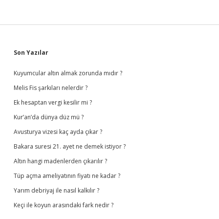
Sidebar
Son Yazılar
Kuyumcular altın almak zorunda mıdır ?
Melis Fis şarkıları nelerdir ?
Ek hesaptan vergi kesilir mi ?
Kur’an’da dünya düz mü ?
Avusturya vizesi kaç ayda çıkar ?
Bakara suresi 21. ayet ne demek istiyor ?
Altın hangi madenlerden çıkarılır ?
Tüp açma ameliyatının fiyatı ne kadar ?
Yarım debriyaj ile nasıl kalkılır ?
Keçi ile koyun arasındaki fark nedir ?