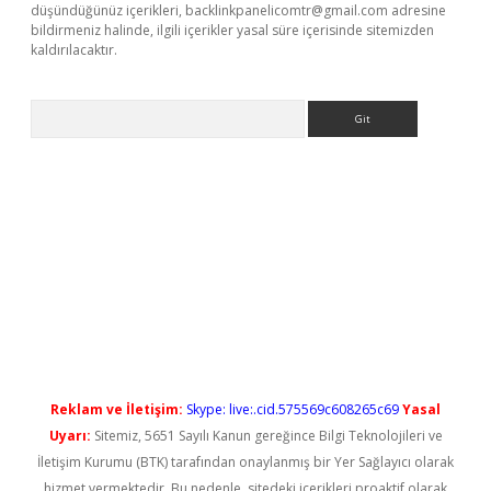
düşündüğünüz içerikleri,
backlinkpanelicomtr@gmail.com
adresine
bildirmeniz halinde, ilgili içerikler yasal süre içerisinde sitemizden
kaldırılacaktır.
Arama
ş
Reklam ve İletişim:
Skype: live:.cid.575569c608265c69
Yasal
Uyarı:
Sitemiz, 5651 Sayılı Kanun gereğince Bilgi Teknolojileri ve
İletişim Kurumu (BTK) tarafından onaylanmış bir Yer Sağlayıcı olarak
hizmet vermektedir. Bu nedenle, sitedeki içerikleri proaktif olarak