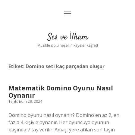
menüyü
Anasayfa
aç
Gizlilik Politikası
Ses ve İlham
Yasal Uyarı
Müzikle dolu neşeli hikayeler keşfet!
Hakkımızda
Etiket:
Domino seti kaç parçadan oluşur
Matematik Domino Oyunu Nasıl
Oynanır
Tarih: Ekim 29, 2024
Domino oyunu nasıl oynanır? Domino en az 2, en
fazla 4 kişiyle oynanır. Her oyuncuya oyunun
başında 7 taş verilir. Amaç, yere atılan son taşın