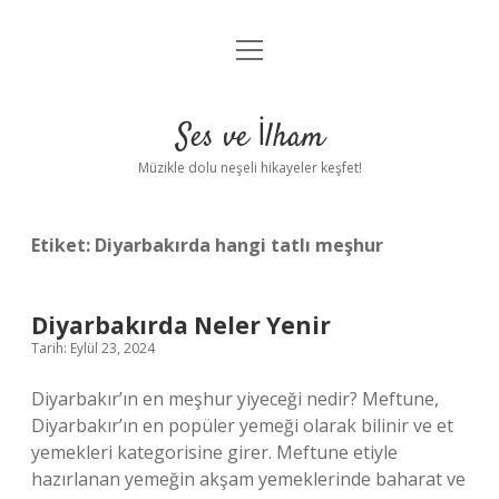
menüyü
Anasayfa
aç
Gizlilik Politikası
Ses ve İlham
Yasal Uyarı
Müzikle dolu neşeli hikayeler keşfet!
Hakkımızda
Etiket:
Diyarbakırda hangi tatlı meşhur
Diyarbakırda Neler Yenir
Tarih: Eylül 23, 2024
Diyarbakır’ın en meşhur yiyeceği nedir? Meftune,
Diyarbakır’ın en popüler yemeği olarak bilinir ve et
yemekleri kategorisine girer. Meftune etiyle
hazırlanan yemeğin akşam yemeklerinde baharat ve