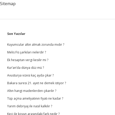
Sitemap
Sidebar
Son Yazılar
Kuyumcular altın almak zorunda mıdır ?
Melis Fis şarkıları nelerdir ?
Ek hesaptan vergi kesilir mi ?
Kur’an’da dünya düz mü ?
Avusturya vizesi kaç ayda çıkar ?
Bakara suresi 21. ayet ne demek istiyor ?
Altın hangi madenlerden çıkarılır ?
Tüp açma ameliyatının fiyatı ne kadar ?
Yarım debriyaj ile nasıl kalkılır ?
Keçi ile koyun arasındaki fark nedir ?