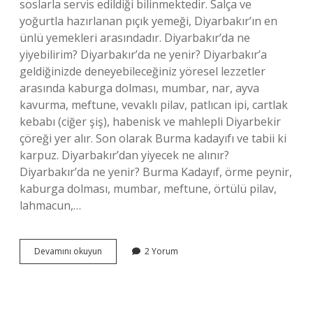
soslarla servis edildiği bilinmektedir. Salça ve
yoğurtla hazırlanan pıçık yemeği, Diyarbakır’ın en
ünlü yemekleri arasındadır. Diyarbakır’da ne
yiyebilirim? Diyarbakır’da ne yenir? Diyarbakır’a
geldiğinizde deneyebileceğiniz yöresel lezzetler
arasında kaburga dolması, mumbar, nar, ayva
kavurma, meftune, vevaklı pilav, patlıcan ipi, cartlak
kebabı (ciğer şiş), habenisk ve mahlepli Diyarbekir
çöreği yer alır. Son olarak Burma kadayıfı ve tabii ki
karpuz. Diyarbakır’dan yiyecek ne alınır?
Diyarbakır’da ne yenir? Burma Kadayıf, örme peynir,
kaburga dolması, mumbar, meftune, örtülü pilav,
lahmacun,…
Diyarbakırda
Devamını okuyun
2 Yorum
Neler
Yenir