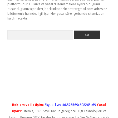
platformudur. Hukuka ve yasal düzenlemelere aykırı olduğunu
düşündüğünüz içerikleri,
backlinkpanelicomtr@gmail.com
adresine
bildirmeniz halinde, ilgili içerikler yasal süre içerisinde sitemizden
kaldırılacaktır.
Arama
ş
Reklam ve İletişim:
Skype: live:.cid.575569c608265c69
Yasal
Uyarı:
Sitemiz, 5651 Sayılı Kanun gereğince Bilgi Teknolojileri ve
İletişim Kurumu (BTK) tarafından onaylanmış bir Yer Sağlayıcı olarak