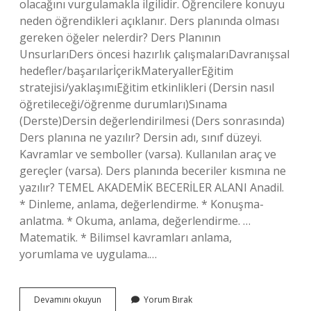
olacağını vurgulamakla ilgilidir. Öğrencilere konuyu
neden öğrendikleri açıklanır. Ders planında olması
gereken öğeler nelerdir? Ders Planının
UnsurlarıDers öncesi hazırlık çalışmalarıDavranışsal
hedefler/başarılarİçerikMateryallerEğitim
stratejisi/yaklaşımıEğitim etkinlikleri (Dersin nasıl
öğretileceği/öğrenme durumları)Sınama
(Derste)Dersin değerlendirilmesi (Ders sonrasında)
Ders planına ne yazılır? Dersin adı, sınıf düzeyi.
Kavramlar ve semboller (varsa). Kullanılan araç ve
gereçler (varsa). Ders planında beceriler kısmına ne
yazılır? TEMEL AKADEMİK BECERİLER ALANI Anadil.
* Dinleme, anlama, değerlendirme. * Konuşma-
anlatma. * Okuma, anlama, değerlendirme. …
Matematik. * Bilimsel kavramları anlama,
yorumlama ve uygulama.…
Ders
Devamını okuyun
Yorum Bırak