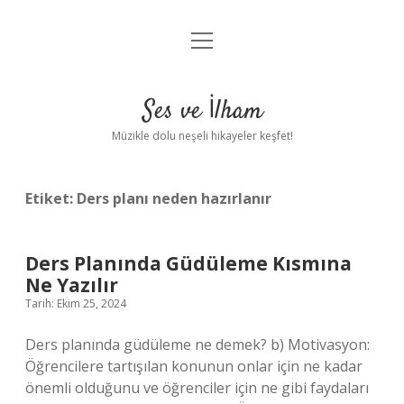
menüyü
Anasayfa
aç
Gizlilik Politikası
Ses ve İlham
Yasal Uyarı
Müzikle dolu neşeli hikayeler keşfet!
Hakkımızda
Etiket:
Ders planı neden hazırlanır
Ders Planında Güdüleme Kısmına
Ne Yazılır
Tarih: Ekim 25, 2024
Ders planında güdüleme ne demek? b) Motivasyon:
Öğrencilere tartışılan konunun onlar için ne kadar
önemli olduğunu ve öğrenciler için ne gibi faydaları