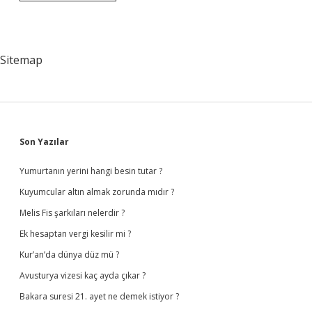
Planında
Güdüleme
Kısmına
Ne
Yazılır
Sitemap
Sidebar
Son Yazılar
Yumurtanın yerini hangi besin tutar ?
Kuyumcular altın almak zorunda mıdır ?
Melis Fis şarkıları nelerdir ?
Ek hesaptan vergi kesilir mi ?
Kur’an’da dünya düz mü ?
Avusturya vizesi kaç ayda çıkar ?
Bakara suresi 21. ayet ne demek istiyor ?