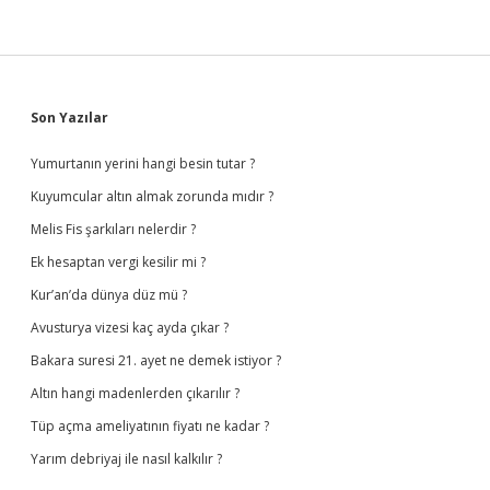
Sidebar
Son Yazılar
Yumurtanın yerini hangi besin tutar ?
Kuyumcular altın almak zorunda mıdır ?
Melis Fis şarkıları nelerdir ?
Ek hesaptan vergi kesilir mi ?
Kur’an’da dünya düz mü ?
Avusturya vizesi kaç ayda çıkar ?
Bakara suresi 21. ayet ne demek istiyor ?
Altın hangi madenlerden çıkarılır ?
Tüp açma ameliyatının fiyatı ne kadar ?
Yarım debriyaj ile nasıl kalkılır ?