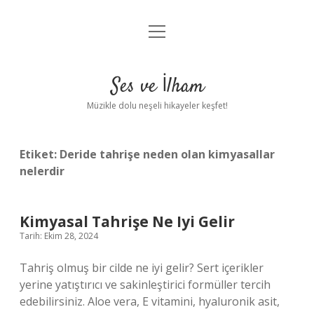
menüyü
Anasayfa
aç
Gizlilik Politikası
Ses ve İlham
Yasal Uyarı
Müzikle dolu neşeli hikayeler keşfet!
Hakkımızda
Etiket:
Deride tahrişe neden olan kimyasallar
nelerdir
Kimyasal Tahrişe Ne Iyi Gelir
Tarih: Ekim 28, 2024
Tahriş olmuş bir cilde ne iyi gelir? Sert içerikler
yerine yatıştırıcı ve sakinleştirici formüller tercih
edebilirsiniz. Aloe vera, E vitamini, hyaluronik asit,