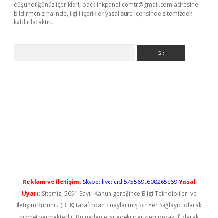
düşündüğünüz içerikleri,
backlinkpanelicomtr@gmail.com
adresine
bildirmeniz halinde, ilgili içerikler yasal süre içerisinde sitemizden
kaldırılacaktır.
Arama
vdcasino giriş
Reklam ve İletişim:
Skype: live:.cid.575569c608265c69
Yasal
Uyarı:
Sitemiz, 5651 Sayılı Kanun gereğince Bilgi Teknolojileri ve
İletişim Kurumu (BTK) tarafından onaylanmış bir Yer Sağlayıcı olarak
hizmet vermektedir. Bu nedenle, sitedeki içerikleri proaktif olarak