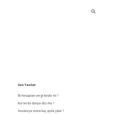
Sidebar
Son Yazılar
vdcasino g
Ek hesaptan vergi kesilir mi ?
Kur’an’da dünya düz mü ?
Avusturya vizesi kaç ayda çıkar ?