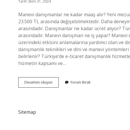
Tarih: Ekim 31, 2024
Manevi danışmanlar ne kadar maaş alır? Yeni mezun 
23.500 TL arasında değişebilmektedir. Daha deneyiml
arasındadır. Danışmanlar ne kadar ücret alıyor? Tü
arasındadır. Manevi danışman ne iş yapar? Manevi d
üzerindeki etkisini anlamalarına yardımcı olan ve di
danışmanlık teknikleri ve dini ve manevi yöntemleri
belirlenir? Türkiye’de e-ticaret danışmanlık hizmetle
hizmetin kapsamı ve…
Manevi
Devamını okuyun
Yorum Bırak
Danışmanlık
Ne
Kadar
Maaş
Alır
Sitemap