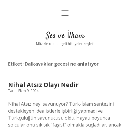
menüyü
Anasayfa
aç
Gizlilik Politikası
Ses ve İlham
Yasal Uyarı
Müzikle dolu neşeli hikayeler keşfet!
Hakkımızda
Etiket:
Dalkavuklar gecesi ne anlatıyor
Nihal Atsız Olayı Nedir
Tarih: Ekim 9, 2024
Nihal Atsız neyi savunuyor? Türk-İslam sentezini
destekleyen idealistlerle işbirliği yapmadı ve
Türkçülüğün savunucusu oldu. Hayatı boyunca
solcular onu sık sık “faşist” olmakla suçladılar, ancak