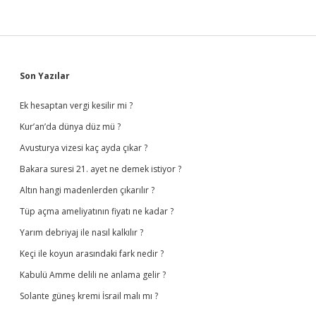
Sidebar
Son Yazılar
Ek hesaptan vergi kesilir mi ?
Kur’an’da dünya düz mü ?
Avusturya vizesi kaç ayda çıkar ?
Bakara suresi 21. ayet ne demek istiyor ?
Altın hangi madenlerden çıkarılır ?
Tüp açma ameliyatının fiyatı ne kadar ?
Yarım debriyaj ile nasıl kalkılır ?
Keçi ile koyun arasındaki fark nedir ?
Kabulü Amme delili ne anlama gelir ?
Solante güneş kremi İsrail malı mı ?