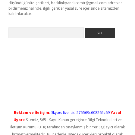
düşündüğünüz içerikleri,
backlinkpanelicomtr@gmail.com
adresine
bildirmeniz halinde, ilgili içerikler yasal süre içerisinde sitemizden
kaldırılacaktır.
Arama
ş
Reklam ve İletişim:
Skype: live:.cid.575569c608265c69
Yasal
Uyarı:
Sitemiz, 5651 Sayılı Kanun gereğince Bilgi Teknolojileri ve
İletişim Kurumu (BTK) tarafından onaylanmış bir Yer Sağlayıcı olarak
hizmet vermektedir. Bu nedenle, sitedeki içerikleri proaktif olarak