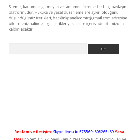
Sitemiz, kar amacı gütmeyen ve tamamen ücretsiz bir bilgi paylaşım
platformudur. Hukuka ve yasal düzenlemelere aykırı olduğunu
düşündüğünüz içerikleri,
backlinkpanelicomtr@gmail.com
adresine
bildirmeniz halinde, ilgili içerikler yasal süre içerisinde sitemizden
kaldırılacaktır.
Arama
Reklam ve İletişim:
Skype: live:.cid.575569c608265c69
Yasal
Uyarı:
Sitemiz, 5651 Sayılı Kanun gereğince Bilgi Teknolojileri ve