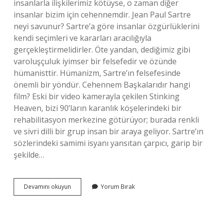
insanlarla ilişkilerimiz kötüyse, o zaman diğer
insanlar bizim için cehennemdir. Jean Paul Sartre
neyi savunur? Sartre’a göre insanlar özgürlüklerini
kendi seçimleri ve kararları aracılığıyla
gerçekleştirmelidirler. Öte yandan, dediğimiz gibi
varoluşçuluk iyimser bir felsefedir ve özünde
hümanisttir. Hümanizm, Sartre’ın felsefesinde
önemli bir yöndür. Cehennem Başkalarıdır hangi
film? Eski bir video kamerayla çekilen Stinking
Heaven, bizi 90’ların karanlık köşelerindeki bir
rehabilitasyon merkezine götürüyor; burada renkli
ve sivri dilli bir grup insan bir araya geliyor. Sartre’ın
sözlerindeki samimi isyanı yansıtan çarpıcı, garip bir
şekilde…
Jean
Devamını okuyun
Yorum Bırak
Paul
Sartre
Cehennem