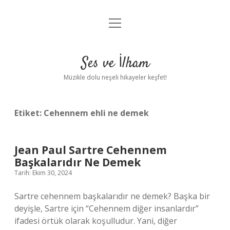
menüyü
Anasayfa
aç
Gizlilik Politikası
Ses ve İlham
Yasal Uyarı
Müzikle dolu neşeli hikayeler keşfet!
Hakkımızda
Etiket:
Cehennem ehli ne demek
Jean Paul Sartre Cehennem
Başkalarıdır Ne Demek
Tarih: Ekim 30, 2024
Sartre cehennem başkalarıdır ne demek? Başka bir
deyişle, Sartre için “Cehennem diğer insanlardır”
ifadesi örtük olarak koşulludur. Yani, diğer