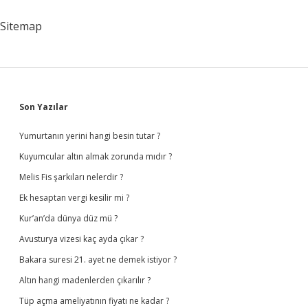
Başkalarıdır
Ne
Sitemap
Demek
Sidebar
Son Yazılar
Yumurtanın yerini hangi besin tutar ?
Kuyumcular altın almak zorunda mıdır ?
Melis Fis şarkıları nelerdir ?
Ek hesaptan vergi kesilir mi ?
Kur’an’da dünya düz mü ?
Avusturya vizesi kaç ayda çıkar ?
Bakara suresi 21. ayet ne demek istiyor ?
Altın hangi madenlerden çıkarılır ?
Tüp açma ameliyatının fiyatı ne kadar ?