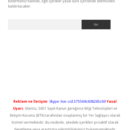
bildirmeniz halinde, ilgili içerikler yasal süre içerisinde sitemizden
kaldırılacaktır.
Arama
ş
Reklam ve İletişim:
Skype: live:.cid.575569c608265c69
Yasal
Uyarı:
Sitemiz, 5651 Sayılı Kanun gereğince Bilgi Teknolojileri ve
İletişim Kurumu (BTK) tarafından onaylanmış bir Yer Sağlayıcı olarak
hizmet vermektedir. Bu nedenle, sitedeki içerikleri proaktif olarak
denetleme veya araştırma yükümlülüğümüz bulunmamaktadır.