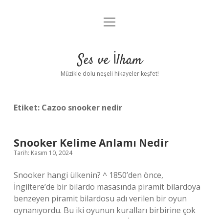
menüyü
Anasayfa
aç
Gizlilik Politikası
Ses ve İlham
Yasal Uyarı
Müzikle dolu neşeli hikayeler keşfet!
Hakkımızda
Etiket:
Cazoo snooker nedir
Snooker Kelime Anlamı Nedir
Tarih: Kasım 10, 2024
Snooker hangi ülkenin? ^ 1850’den önce,
İngiltere’de bir bilardo masasında piramit bilardoya
benzeyen piramit bilardosu adı verilen bir oyun
oynanıyordu. Bu iki oyunun kuralları birbirine çok