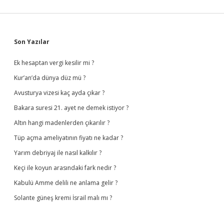
Sidebar
Son Yazılar
Ek hesaptan vergi kesilir mi ?
Kur’an’da dünya düz mü ?
Avusturya vizesi kaç ayda çıkar ?
Bakara suresi 21. ayet ne demek istiyor ?
Altın hangi madenlerden çıkarılır ?
Tüp açma ameliyatının fiyatı ne kadar ?
Yarım debriyaj ile nasıl kalkılır ?
Keçi ile koyun arasındaki fark nedir ?
Kabulü Amme delili ne anlama gelir ?
Solante güneş kremi İsrail malı mı ?