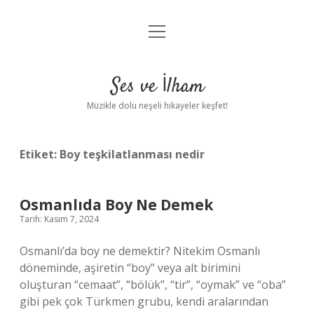
menüyü
Anasayfa
aç
Gizlilik Politikası
Ses ve İlham
Yasal Uyarı
Müzikle dolu neşeli hikayeler keşfet!
Hakkımızda
Etiket:
Boy teşkilatlanması nedir
Osmanlıda Boy Ne Demek
Tarih: Kasım 7, 2024
Osmanlı’da boy ne demektir? Nitekim Osmanlı
döneminde, aşiretin “boy” veya alt birimini
oluşturan “cemaat”, “bölük”, “tir”, “oymak” ve “oba”
gibi pek çok Türkmen grubu, kendi aralarından