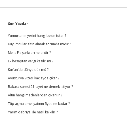
Sidebar
Son Yazılar
Yumurtanın yerini hangi besin tutar ?
Kuyumcular altın almak zorunda mıdır ?
Melis Fis şarkıları nelerdir ?
Ek hesaptan vergi kesilir mi ?
Kur’an’da dünya düz mü ?
Avusturya vizesi kaç ayda çıkar ?
Bakara suresi 21. ayet ne demek istiyor ?
Altın hangi madenlerden çıkarılır ?
Tüp açma ameliyatının fiyatı ne kadar ?
Yarım debriyaj ile nasıl kalkılır ?