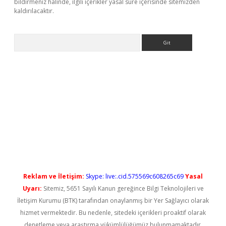
bildirmeniz halinde, ilgili içerikler yasal süre içerisinde sitemizden
kaldırılacaktır.
Arama
ş
Reklam ve İletişim:
Skype: live:.cid.575569c608265c69
Yasal
Uyarı:
Sitemiz, 5651 Sayılı Kanun gereğince Bilgi Teknolojileri ve
İletişim Kurumu (BTK) tarafından onaylanmış bir Yer Sağlayıcı olarak
hizmet vermektedir. Bu nedenle, sitedeki içerikleri proaktif olarak
denetleme veya araştırma yükümlülüğümüz bulunmamaktadır.