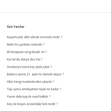
Sidebar
Son Yazılar
Kuyumcular altın almak zorunda mıdır ?
Melis Fis şarkıları nelerdir ?
Ek hesaptan vergi kesilir mi ?
Kur’an’da dünya düz mü ?
Avusturya vizesi kaç ayda çıkar ?
Bakara suresi 21. ayet ne demek istiyor ?
Altın hangi madenlerden çıkarılır ?
Tüp açma ameliyatının fiyatı ne kadar ?
Yarım debriyaj ile nasıl kalkılır ?
Keçi ile koyun arasındaki fark nedir ?