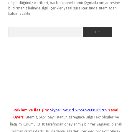
düşündüğünüz içerikleri,
backlinkpanelicomtr@gmail.com
adresine
bildirmeniz halinde, ilgili içerikler yasal süre içerisinde sitemizden
kaldırılacaktır.
Arama
vdcasino giriş
Reklam ve İletişim:
Skype: live:.cid.575569c608265c69
Yasal
Uyarı:
Sitemiz, 5651 Sayılı Kanun gereğince Bilgi Teknolojileri ve
İletişim Kurumu (BTK) tarafından onaylanmış bir Yer Sağlayıcı olarak
hizmet vermektedir. Bu nedenle, sitedeki içerikleri proaktif olarak