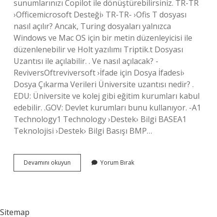
sunumlarınızı Copilot ile dönüştürebilirsiniz. TR-TR
›Officemicrosoft Desteği› TR-TR- ›Ofis T dosyası
nasıl açılır? Ancak, Turing dosyaları yalnızca
Windows ve Mac OS için bir metin düzenleyicisi ile
düzenlenebilir ve Holt yazılımı Triptik.t Dosyası
Uzantısı ile açılabilir. . Ve nasıl açılacak? -
ReviversOftreviversoft ›İfade için Dosya İfadesi›
Dosya Çıkarma Verileri Üniversite uzantısı nedir? .
EDU: Üniversite ve kolej gibi eğitim kurumları kabul
edebilir. .GOV: Devlet kurumları bunu kullanıyor. -A1
Technology1 Technology ›Destek› Bilgi BASEA1
Teknolojisi ›Destek› Bilgi Basışı BMP…
Tyt
Devamını okuyun
Yorum Bırak
Uzantısı
Nedir
Sitemap