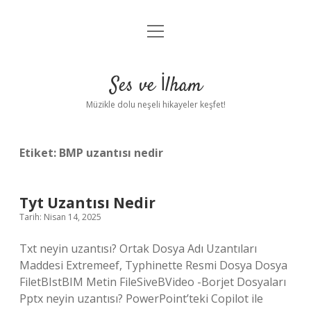
menüyü
Anasayfa
aç
Gizlilik Politikası
Ses ve İlham
Yasal Uyarı
Müzikle dolu neşeli hikayeler keşfet!
Hakkımızda
Etiket:
BMP uzantısı nedir
Tyt Uzantısı Nedir
Tarih: Nisan 14, 2025
Txt neyin uzantısı? Ortak Dosya Adı Uzantıları
Maddesi Extremeef, Typhinette Resmi Dosya Dosya
FiletBIstBIM Metin FileSiveBVideo -Borjet Dosyaları
Pptx neyin uzantısı? PowerPoint’teki Copilot ile