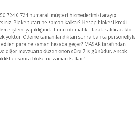
0850 724 0 724 numaralı müşteri hizmetlerimizi arayıp,
irsiniz. Bloke tutarı ne zaman kalkar? Hesap blokesi kredi
deme işlemi yapıldığında bunu otomatik olarak kaldıracaktır.
erek yoktur. Ödeme tamamlandıktan sonra banka personeliyl
loke edilen para ne zaman hesaba geçer? MASAK tarafından
 ve diğer mevzuatta düzenlenen süre 7 iş günüdür. Ancak
ıldıktan sonra bloke ne zaman kalkar?…