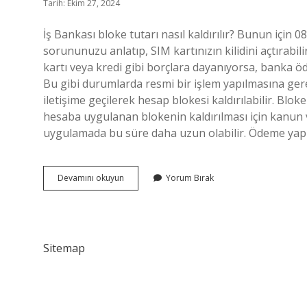
Tarih: Ekim 27, 2024
İş Bankası bloke tutarı nasıl kaldırılır? Bunun için 
sorununuzu anlatıp, SIM kartınızın kilidini açtırabil
kartı veya kredi gibi borçlara dayanıyorsa, banka ö
Bu gibi durumlarda resmi bir işlem yapılmasına g
iletişime geçilerek hesap blokesi kaldırılabilir. B
hesaba uygulanan blokenin kaldırılması için kanun
uygulamada bu süre daha uzun olabilir. Ödeme yap
Iş
Devamını okuyun
Yorum Bırak
Bankası
Bloke
Tutarı
Ne
Zaman
Sitemap
Kalkar