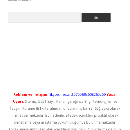
Arama
ş
Reklam ve İletişim:
Skype: live:.cid.575569c608265c69
Yasal
Uyarı:
Sitemiz, 5651 Sayılı Kanun gereğince Bilgi Teknolojileri ve
İletişim Kurumu (BTK) tarafından onaylanmış bir Yer Sağlayıcı olarak
hizmet vermektedir. Bu nedenle, sitedeki içerikleri proaktif olarak
denetleme veya araştırma yükümlülüğümüz bulunmamaktadır.
Ancak, üyelerimiz yazdıkları içeriklerin sorumluluğunu taşımakta olup,