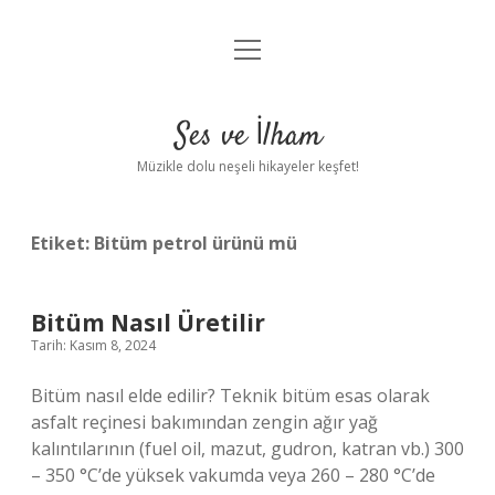
menüyü
Anasayfa
aç
Gizlilik Politikası
Ses ve İlham
Yasal Uyarı
Müzikle dolu neşeli hikayeler keşfet!
Hakkımızda
Etiket:
Bitüm petrol ürünü mü
Bitüm Nasıl Üretilir
Tarih: Kasım 8, 2024
Bitüm nasıl elde edilir? Teknik bitüm esas olarak
asfalt reçinesi bakımından zengin ağır yağ
kalıntılarının (fuel oil, mazut, gudron, katran vb.) 300
– 350 °C’de yüksek vakumda veya 260 – 280 °C’de