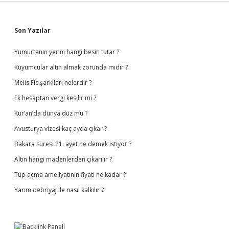
Sidebar
Son Yazılar
Yumurtanın yerini hangi besin tutar ?
Kuyumcular altın almak zorunda mıdır ?
Melis Fis şarkıları nelerdir ?
Ek hesaptan vergi kesilir mi ?
Kur’an’da dünya düz mü ?
Avusturya vizesi kaç ayda çıkar ?
Bakara suresi 21. ayet ne demek istiyor ?
Altın hangi madenlerden çıkarılır ?
Tüp açma ameliyatının fiyatı ne kadar ?
Yarım debriyaj ile nasıl kalkılır ?