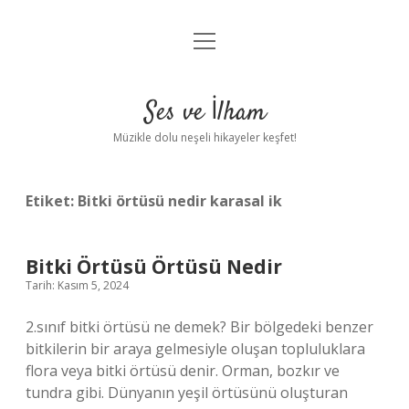
menüyü
Anasayfa
aç
Gizlilik Politikası
Ses ve İlham
Yasal Uyarı
Müzikle dolu neşeli hikayeler keşfet!
Hakkımızda
Etiket:
Bitki örtüsü nedir karasal ik
Bitki Örtüsü Örtüsü Nedir
Tarih: Kasım 5, 2024
2.sınıf bitki örtüsü ne demek? Bir bölgedeki benzer
bitkilerin bir araya gelmesiyle oluşan topluluklara
flora veya bitki örtüsü denir. Orman, bozkır ve
tundra gibi. Dünyanın yeşil örtüsünü oluşturan