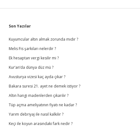
Sidebar
Son Yazılar
Kuyumcular altın almak zorunda mıdır ?
Melis Fis şarkıları nelerdir ?
Ek hesaptan vergi kesilir mi ?
Kur’an’da dünya düz mü ?
Avusturya vizesi kaç ayda çıkar ?
Bakara suresi 21. ayet ne demek istiyor ?
Altın hangi madenlerden çıkarılır ?
Tüp açma ameliyatının fiyatı ne kadar ?
Yarım debriyaj ile nasıl kalkılır ?
Keçi ile koyun arasındaki fark nedir ?