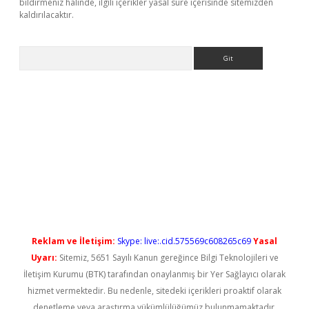
bildirmeniz halinde, ilgili içerikler yasal süre içerisinde sitemizden
kaldırılacaktır.
Arama
ş
Reklam ve İletişim:
Skype: live:.cid.575569c608265c69
Yasal
Uyarı:
Sitemiz, 5651 Sayılı Kanun gereğince Bilgi Teknolojileri ve
İletişim Kurumu (BTK) tarafından onaylanmış bir Yer Sağlayıcı olarak
hizmet vermektedir. Bu nedenle, sitedeki içerikleri proaktif olarak
denetleme veya araştırma yükümlülüğümüz bulunmamaktadır.