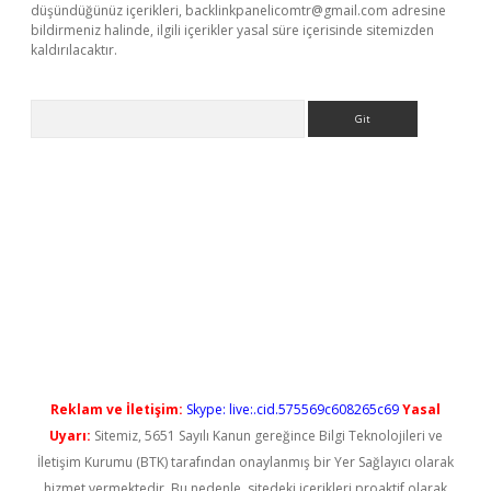
düşündüğünüz içerikleri,
backlinkpanelicomtr@gmail.com
adresine
bildirmeniz halinde, ilgili içerikler yasal süre içerisinde sitemizden
kaldırılacaktır.
Arama
ino giriş
Reklam ve İletişim:
Skype: live:.cid.575569c608265c69
Yasal
Uyarı:
Sitemiz, 5651 Sayılı Kanun gereğince Bilgi Teknolojileri ve
İletişim Kurumu (BTK) tarafından onaylanmış bir Yer Sağlayıcı olarak
hizmet vermektedir. Bu nedenle, sitedeki içerikleri proaktif olarak