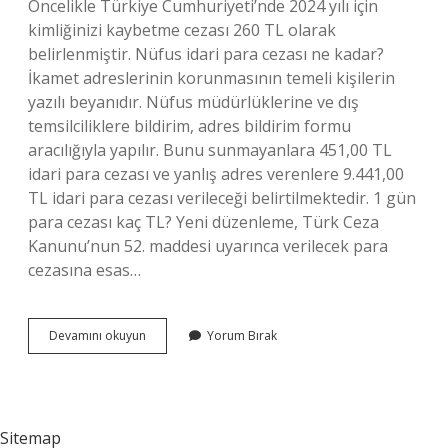
Öncelikle Türkiye Cumhuriyeti’nde 2024 yılı için
kimliğinizi kaybetme cezası 260 TL olarak
belirlenmiştir. Nüfus idari para cezası ne kadar?
İkamet adreslerinin korunmasının temeli kişilerin
yazılı beyanıdır. Nüfus müdürlüklerine ve dış
temsilciliklere bildirim, adres bildirim formu
aracılığıyla yapılır. Bunu sunmayanlara 451,00 TL
idari para cezası ve yanlış adres verenlere 9.441,00
TL idari para cezası verileceği belirtilmektedir. 1 gün
para cezası kaç TL? Yeni düzenleme, Türk Ceza
Kanunu’nun 52. maddesi uyarınca verilecek para
cezasına esas…
Nüfus
Devamını okuyun
Yorum Bırak
Para
Cezası
Ne
Kadar
Sitemap