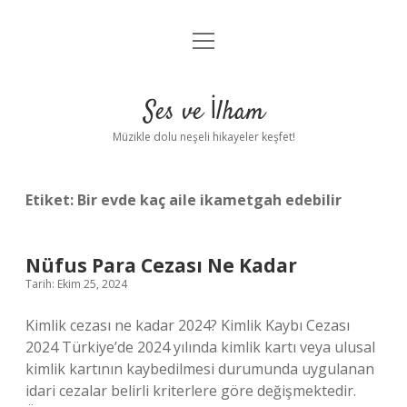
menüyü
Anasayfa
aç
Gizlilik Politikası
Ses ve İlham
Yasal Uyarı
Müzikle dolu neşeli hikayeler keşfet!
Hakkımızda
Etiket:
Bir evde kaç aile ikametgah edebilir
Nüfus Para Cezası Ne Kadar
Tarih: Ekim 25, 2024
Kimlik cezası ne kadar 2024? Kimlik Kaybı Cezası
2024 Türkiye’de 2024 yılında kimlik kartı veya ulusal
kimlik kartının kaybedilmesi durumunda uygulanan
idari cezalar belirli kriterlere göre değişmektedir.