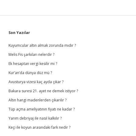
Sidebar
Son Yazılar
Kuyumcular altın almak zorunda mıdır ?
Melis Fis şarkıları nelerdir ?
Ek hesaptan vergi kesilir mi ?
Kur’an’da dünya düz mü ?
Avusturya vizesi kaç ayda çıkar ?
Bakara suresi 21. ayet ne demek istiyor ?
Altın hangi madenlerden çıkarılır ?
Tüp açma ameliyatının fiyatı ne kadar ?
Yarım debriyaj ile nasıl kalkılır ?
Keçi ile koyun arasındaki fark nedir ?