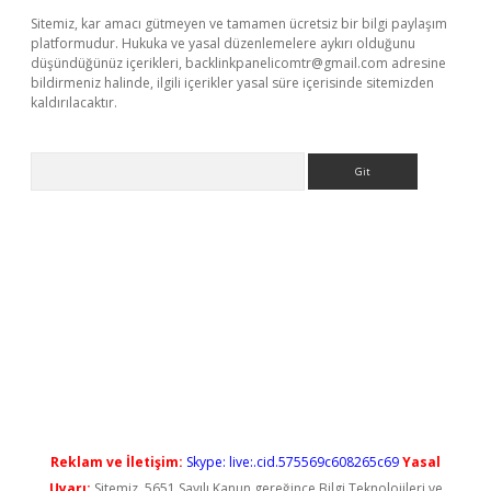
Sitemiz, kar amacı gütmeyen ve tamamen ücretsiz bir bilgi paylaşım
platformudur. Hukuka ve yasal düzenlemelere aykırı olduğunu
düşündüğünüz içerikleri,
backlinkpanelicomtr@gmail.com
adresine
bildirmeniz halinde, ilgili içerikler yasal süre içerisinde sitemizden
kaldırılacaktır.
Arama
Reklam ve İletişim:
Skype: live:.cid.575569c608265c69
Yasal
Uyarı:
Sitemiz, 5651 Sayılı Kanun gereğince Bilgi Teknolojileri ve