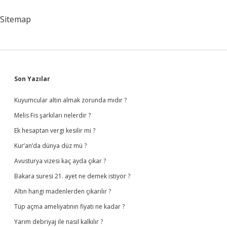
Sitemap
Sidebar
Son Yazılar
Kuyumcular altın almak zorunda mıdır ?
Melis Fis şarkıları nelerdir ?
Ek hesaptan vergi kesilir mi ?
Kur’an’da dünya düz mü ?
Avusturya vizesi kaç ayda çıkar ?
Bakara suresi 21. ayet ne demek istiyor ?
Altın hangi madenlerden çıkarılır ?
Tüp açma ameliyatının fiyatı ne kadar ?
Yarım debriyaj ile nasıl kalkılır ?