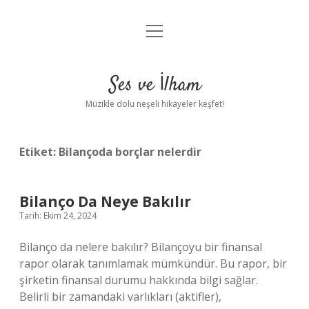
menüyü
Anasayfa
aç
Gizlilik Politikası
Ses ve İlham
Yasal Uyarı
Müzikle dolu neşeli hikayeler keşfet!
Hakkımızda
Etiket:
Bilançoda borçlar nelerdir
Bilanço Da Neye Bakılır
Tarih: Ekim 24, 2024
Bilanço da nelere bakılır? Bilançoyu bir finansal
rapor olarak tanımlamak mümkündür. Bu rapor, bir
şirketin finansal durumu hakkında bilgi sağlar.
Belirli bir zamandaki varlıkları (aktifler),