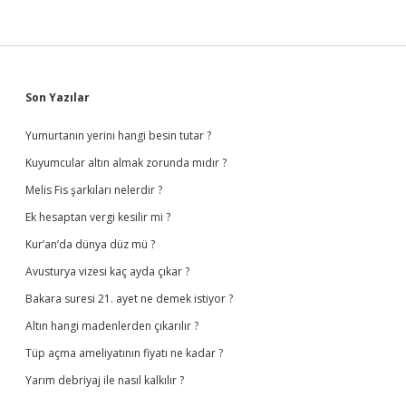
Sidebar
Son Yazılar
Yumurtanın yerini hangi besin tutar ?
Kuyumcular altın almak zorunda mıdır ?
Melis Fis şarkıları nelerdir ?
Ek hesaptan vergi kesilir mi ?
Kur’an’da dünya düz mü ?
Avusturya vizesi kaç ayda çıkar ?
Bakara suresi 21. ayet ne demek istiyor ?
Altın hangi madenlerden çıkarılır ?
Tüp açma ameliyatının fiyatı ne kadar ?
Yarım debriyaj ile nasıl kalkılır ?