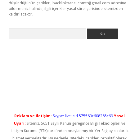
düşündüğünüz içerikleri,
backlinkpanelicomtr@gmail.com
adresine
bildirmeniz halinde, ilgili içerikler yasal süre içerisinde sitemizden
kaldırılacaktır.
Arama
vdcasino giriş
Reklam ve İletişim:
Skype: live:.cid.575569c608265c69
Yasal
Uyarı:
Sitemiz, 5651 Sayılı Kanun gereğince Bilgi Teknolojileri ve
İletişim Kurumu (BTK) tarafından onaylanmış bir Yer Sağlayıcı olarak
hizmet vermektedir. Bu nedenle, sitedeki içerikleri proaktif olarak