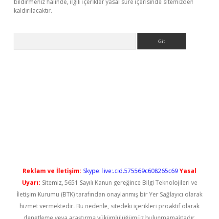
bildirmeniz halinde, ilgili içerikler yasal süre içerisinde sitemizden
kaldırılacaktır.
Arama
ş
Reklam ve İletişim:
Skype: live:.cid.575569c608265c69
Yasal
Uyarı:
Sitemiz, 5651 Sayılı Kanun gereğince Bilgi Teknolojileri ve
İletişim Kurumu (BTK) tarafından onaylanmış bir Yer Sağlayıcı olarak
hizmet vermektedir. Bu nedenle, sitedeki içerikleri proaktif olarak
denetleme veya araştırma yükümlülüğümüz bulunmamaktadır.