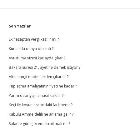
Sidebar
Son Yazılar
Ek hesaptan vergi kesilir mi ?
Kur’an’da dünya düz mü ?
Avusturya vizesi kaç ayda çıkar ?
Bakara suresi 21. ayet ne demek istiyor ?
Altın hangi madenlerden çıkarılır ?
Tüp açma ameliyatının fiyatı ne kadar ?
Yarım debriyaj ile nasıl kalkılır ?
Keçi ile koyun arasındaki fark nedir ?
Kabulü Amme delili ne anlama gelir ?
Solante güneş kremi İsrail malı mı ?