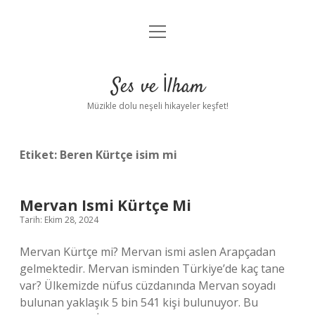
menüyü
Anasayfa
aç
Gizlilik Politikası
Ses ve İlham
Yasal Uyarı
Müzikle dolu neşeli hikayeler keşfet!
Hakkımızda
Etiket:
Beren Kürtçe isim mi
Mervan Ismi Kürtçe Mi
Tarih: Ekim 28, 2024
Mervan Kürtçe mi? Mervan ismi aslen Arapçadan
gelmektedir. Mervan isminden Türkiye’de kaç tane
var? Ülkemizde nüfus cüzdanında Mervan soyadı
bulunan yaklaşık 5 bin 541 kişi bulunuyor. Bu