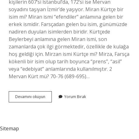
kişilerin 607’si İstanbul’da, 172’si ise Mervan
soyadını taşıyan İzmir’de yaşıyor. Miran Kürtçe bir
isim mi? Miran ismi “efendiler” anlamına gelen bir
erkek ismidir. Farsçadan gelen bu isim, günümüzde
nadiren duyulan isimlerden biridir. Kürtçede
Beylerbeyi anlamına gelen Miran ismi, son
zamanlarda çok ilgi görmektedir, özellikle de kulağa
hoş geldiği için. Mirzan ismi Kürtçe mi? Mirza, Farsça
kökenli bir isim olup tarih boyunca “prens”, “asil”
veya “edebiyat” anlamlarında kullanılmıştır. 2
Mervan Kürt mü? 70-76 (689-695)…
Mervan
Devamını okuyun
Yorum Bırak
Ismi
Kürtçe
Mi
Sitemap