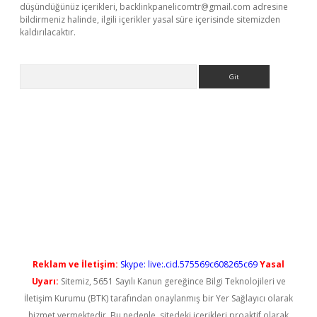
düşündüğünüz içerikleri,
backlinkpanelicomtr@gmail.com
adresine
bildirmeniz halinde, ilgili içerikler yasal süre içerisinde sitemizden
kaldırılacaktır.
Arama
iş
Reklam ve İletişim:
Skype: live:.cid.575569c608265c69
Yasal
Uyarı:
Sitemiz, 5651 Sayılı Kanun gereğince Bilgi Teknolojileri ve
İletişim Kurumu (BTK) tarafından onaylanmış bir Yer Sağlayıcı olarak
hizmet vermektedir. Bu nedenle, sitedeki içerikleri proaktif olarak