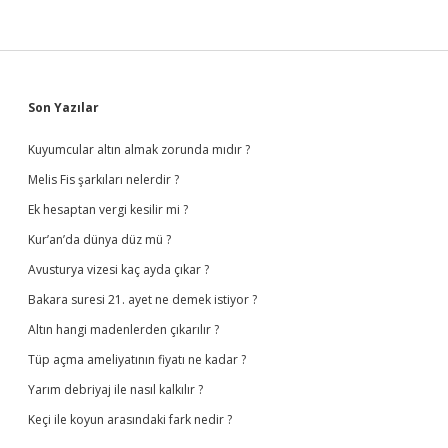
Sidebar
Son Yazılar
Kuyumcular altın almak zorunda mıdır ?
Melis Fis şarkıları nelerdir ?
Ek hesaptan vergi kesilir mi ?
Kur’an’da dünya düz mü ?
Avusturya vizesi kaç ayda çıkar ?
Bakara suresi 21. ayet ne demek istiyor ?
Altın hangi madenlerden çıkarılır ?
Tüp açma ameliyatının fiyatı ne kadar ?
Yarım debriyaj ile nasıl kalkılır ?
Keçi ile koyun arasındaki fark nedir ?