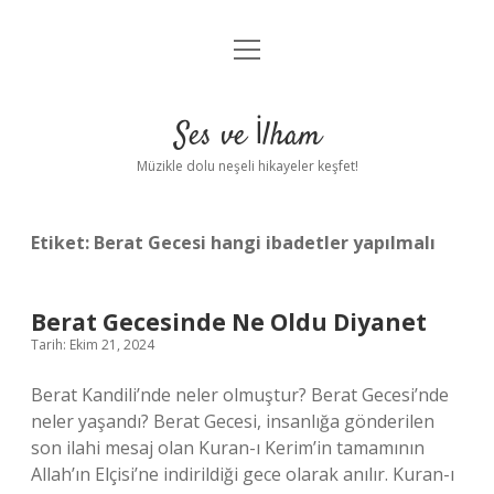
menüyü
Anasayfa
aç
Gizlilik Politikası
Ses ve İlham
Yasal Uyarı
Müzikle dolu neşeli hikayeler keşfet!
Hakkımızda
Etiket:
Berat Gecesi hangi ibadetler yapılmalı
Berat Gecesinde Ne Oldu Diyanet
Tarih: Ekim 21, 2024
Berat Kandili’nde neler olmuştur? Berat Gecesi’nde
neler yaşandı? Berat Gecesi, insanlığa gönderilen
son ilahi mesaj olan Kuran-ı Kerim’in tamamının
Allah’ın Elçisi’ne indirildiği gece olarak anılır. Kuran-ı