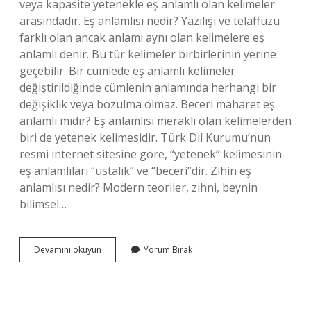
veya kapasite yetenekle eş anlamlı olan kelimeler
arasındadır. Eş anlamlısı nedir? Yazılışı ve telaffuzu
farklı olan ancak anlamı aynı olan kelimelere eş
anlamlı denir. Bu tür kelimeler birbirlerinin yerine
geçebilir. Bir cümlede eş anlamlı kelimeler
değiştirildiğinde cümlenin anlamında herhangi bir
değişiklik veya bozulma olmaz. Beceri maharet eş
anlamlı mıdır? Eş anlamlısı meraklı olan kelimelerden
biri de yetenek kelimesidir. Türk Dil Kurumu’nun
resmi internet sitesine göre, “yetenek” kelimesinin
eş anlamlıları “ustalık” ve “beceri”dir. Zihin eş
anlamlısı nedir? Modern teoriler, zihni, beynin
bilimsel…
Becerik
Devamını okuyun
Yorum Bırak
Kelimesinin
Eş
Anlamlısı
Nedir