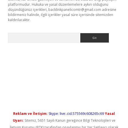
platformudur. Hukuka ve yasal düzenlemelere aykırı olduğunu
düşündüğünüz içerikleri,
backlinkpanelicomtr@gmail.com
adresine
bildirmeniz halinde, ilgili içerikler yasal süre içerisinde sitemizden
kaldırılacaktır.
Arama
ş
Reklam ve İletişim:
Skype: live:.cid.575569c608265c69
Yasal
Uyarı:
Sitemiz, 5651 Sayılı Kanun gereğince Bilgi Teknolojileri ve
İletişim Kurumu (BTK) tarafından onaylanmış bir Yer Sağlayıcı olarak