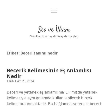
menüyü
Anasayfa
aç
Gizlilik Politikası
Ses ve İlham
Yasal Uyarı
Müzikle dolu neşeli hikayeler keşfet!
Hakkımızda
Etiket:
Beceri tanımı nedir
Becerik Kelimesinin Eş Anlamlısı
Nedir
Tarih: Ekim 25, 2024
Beceri ve yetenek eş anlamlı mı? Dilimizde yetenek
kelimesiyle aynı anlamda kullanılabilecek birçok
kelime bulunmaktadır. Bu bağlamda; yetenek, beceri