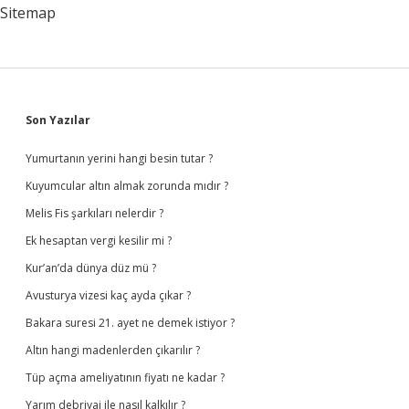
Sitemap
Sidebar
Son Yazılar
Yumurtanın yerini hangi besin tutar ?
Kuyumcular altın almak zorunda mıdır ?
Melis Fis şarkıları nelerdir ?
Ek hesaptan vergi kesilir mi ?
Kur’an’da dünya düz mü ?
Avusturya vizesi kaç ayda çıkar ?
Bakara suresi 21. ayet ne demek istiyor ?
Altın hangi madenlerden çıkarılır ?
Tüp açma ameliyatının fiyatı ne kadar ?
Yarım debriyaj ile nasıl kalkılır ?