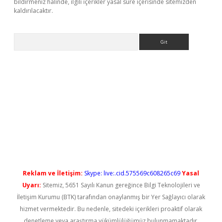
bildirmeniz halinde, ilgili içerikler yasal süre içerisinde sitemizden
kaldırılacaktır.
Arama
ş
Reklam ve İletişim:
Skype: live:.cid.575569c608265c69
Yasal
Uyarı:
Sitemiz, 5651 Sayılı Kanun gereğince Bilgi Teknolojileri ve
İletişim Kurumu (BTK) tarafından onaylanmış bir Yer Sağlayıcı olarak
hizmet vermektedir. Bu nedenle, sitedeki içerikleri proaktif olarak
denetleme veya araştırma yükümlülüğümüz bulunmamaktadır.