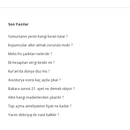
Sidebar
Son Yazılar
Yumurtanın yerini hangi besin tutar ?
Kuyumcular altın almak zorunda mıdır ?
Melis Fis şarkıları nelerdir ?
Ek hesaptan vergi kesilir mi ?
Kur’an’da dünya düz mü ?
Avusturya vizesi kaç ayda çıkar ?
Bakara suresi 21. ayet ne demek istiyor ?
Altın hangi madenlerden çıkarılır ?
Tüp açma ameliyatının fiyatı ne kadar ?
Yarım debriyaj ile nasıl kalkılır ?