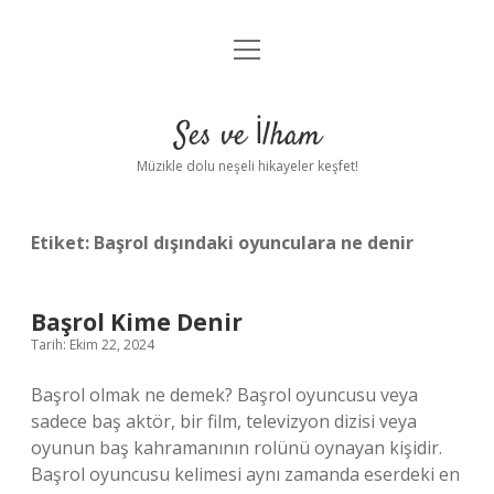
menüyü
Anasayfa
aç
Gizlilik Politikası
Ses ve İlham
Yasal Uyarı
Müzikle dolu neşeli hikayeler keşfet!
Hakkımızda
Etiket:
Başrol dışındaki oyunculara ne denir
Başrol Kime Denir
Tarih: Ekim 22, 2024
Başrol olmak ne demek? Başrol oyuncusu veya
sadece baş aktör, bir film, televizyon dizisi veya
oyunun baş kahramanının rolünü oynayan kişidir.
Başrol oyuncusu kelimesi aynı zamanda eserdeki en