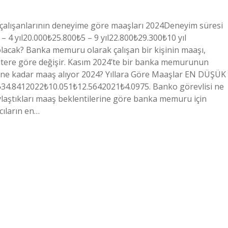
 çalışanlarının deneyime göre maaşları 2024Deneyim süresi
 4 yıl20.000₺25.800₺5 – 9 yıl22.800₺29.300₺10 yıl
lacak? Banka memuru olarak çalışan bir kişinin maaşı,
kritere göre değişir. Kasım 2024’te bir banka memurunun
rı ne kadar maaş alıyor 2024? Yıllara Göre Maaşlar EN DÜŞÜK
.8412022₺10.051₺12.5642021₺4.0975. Banko görevlisi ne
aylaştıkları maaş beklentilerine göre banka memuru için
cıların en…