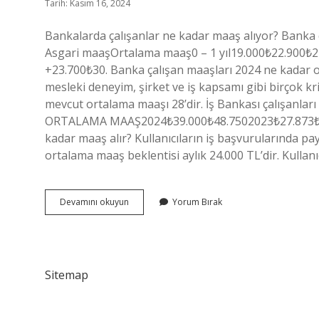
Tarih: Kasım 16, 2024
Bankalarda çalışanlar ne kadar maaş alıyor? Banka
Asgari maaşOrtalama maaş0 – 1 yıl19.000₺22.900₺2 –
+23.700₺30. Banka çalışan maaşları 2024 ne kadar o
mesleki deneyim, şirket ve iş kapsamı gibi birçok 
mevcut ortalama maaşı 28’dir. İş Bankası çalışanla
ORTALAMA MAAŞ2024₺39.000₺48.7502023₺27.873₺34
kadar maaş alır? Kullanıcıların iş başvurularında p
ortalama maaş beklentisi aylık 24.000 TL’dir. Kullanı
Bankada
Devamını okuyun
Yorum Bırak
Çalışan
Ne
Kadar
Maaş
Alır
Sitemap