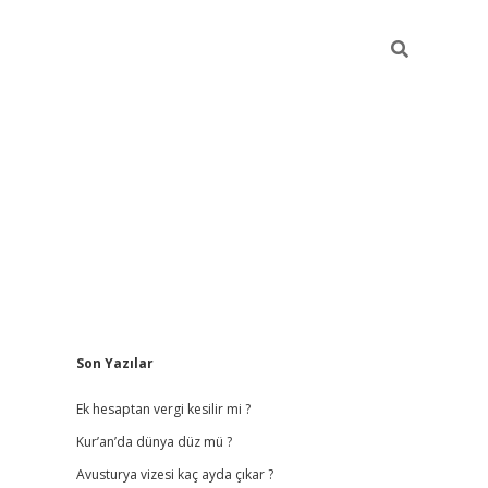
Sidebar
Son Yazılar
vdcasino
Ek hesaptan vergi kesilir mi ?
Kur’an’da dünya düz mü ?
Avusturya vizesi kaç ayda çıkar ?