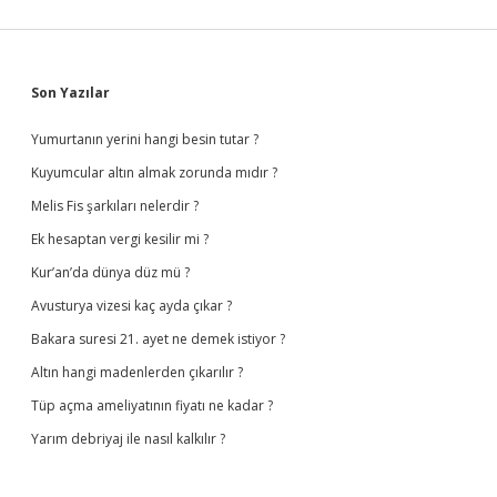
Sidebar
Son Yazılar
Yumurtanın yerini hangi besin tutar ?
Kuyumcular altın almak zorunda mıdır ?
Melis Fis şarkıları nelerdir ?
Ek hesaptan vergi kesilir mi ?
Kur’an’da dünya düz mü ?
Avusturya vizesi kaç ayda çıkar ?
Bakara suresi 21. ayet ne demek istiyor ?
Altın hangi madenlerden çıkarılır ?
Tüp açma ameliyatının fiyatı ne kadar ?
Yarım debriyaj ile nasıl kalkılır ?