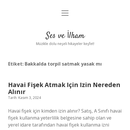
menüyü
Anasayfa
aç
Gizlilik Politikası
Ses ve İlham
Yasal Uyarı
Müzikle dolu neşeli hikayeler keşfet!
Hakkımızda
Etiket:
Bakkalda torpil satmak yasak mı
Havai Fişek Atmak Için Izin Nereden
Alınır
Tarih: Kasım 3, 2024
Havai fişek için kimden izin alınır? Satış, A Sınıfı havai
fişek kullanma yeterlilik belgesine sahip olan ve
yerel idare tarafından havai fişek kullanma izni