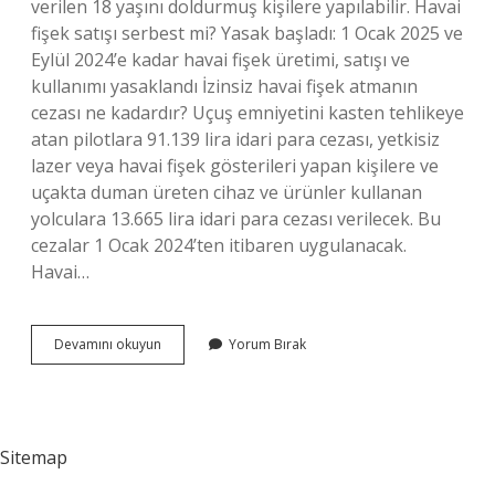
verilen 18 yaşını doldurmuş kişilere yapılabilir. Havai
fişek satışı serbest mi? Yasak başladı: 1 Ocak 2025 ve
Eylül 2024’e kadar havai fişek üretimi, satışı ve
kullanımı yasaklandı İzinsiz havai fişek atmanın
cezası ne kadardır? Uçuş emniyetini kasten tehlikeye
atan pilotlara 91.139 lira idari para cezası, yetkisiz
lazer veya havai fişek gösterileri yapan kişilere ve
uçakta duman üreten cihaz ve ürünler kullanan
yolculara 13.665 lira idari para cezası verilecek. Bu
cezalar 1 Ocak 2024’ten itibaren uygulanacak.
Havai…
Havai
Devamını okuyun
Yorum Bırak
Fişek
Atmak
Için
Izin
Nereden
Sitemap
Alınır