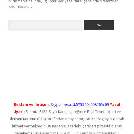
bildirmeniz halinde, ilgili içerikler yasal süre içerisinde sitemizden
kaldırılacaktır.
Arama
ş
Reklam ve İletişim:
Skype: live:.cid.575569c608265c69
Yasal
Uyarı:
Sitemiz, 5651 Sayılı Kanun gereğince Bilgi Teknolojileri ve
İletişim Kurumu (BTK) tarafından onaylanmış bir Yer Sağlayıcı olarak
hizmet vermektedir. Bu nedenle, sitedeki içerikleri proaktif olarak
denetleme veya araştırma yükümlülüğümüz bulunmamaktadır.