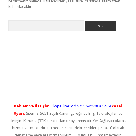
bildirmeniz halinde, ilgili içerikler yasal süre içerisinde sitemizden
kaldırılacaktır.
Arama
vdcasino giriş
Reklam ve İletişim:
Skype: live:.cid.575569c608265c69
Yasal
Uyarı:
Sitemiz, 5651 Sayılı Kanun gereğince Bilgi Teknolojileri ve
İletişim Kurumu (BTK) tarafından onaylanmış bir Yer Sağlayıcı olarak
hizmet vermektedir. Bu nedenle, sitedeki içerikleri proaktif olarak
denetleme veya araştırma yükümlülüğümüz bulunmamaktadır.