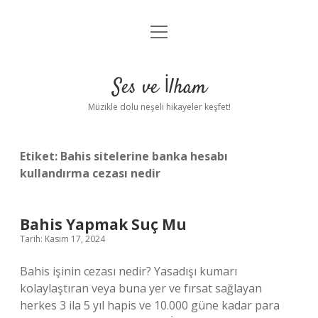
menüyü
Anasayfa
aç
Gizlilik Politikası
Ses ve İlham
Yasal Uyarı
Müzikle dolu neşeli hikayeler keşfet!
Hakkımızda
Etiket:
Bahis sitelerine banka hesabı
kullandırma cezası nedir
Bahis Yapmak Suç Mu
Tarih: Kasım 17, 2024
Bahis işinin cezası nedir? Yasadışı kumarı
kolaylaştıran veya buna yer ve fırsat sağlayan
herkes 3 ila 5 yıl hapis ve 10.000 güne kadar para