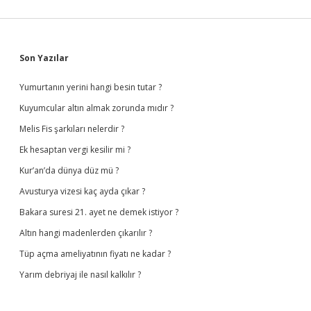
Sidebar
Son Yazılar
Yumurtanın yerini hangi besin tutar ?
Kuyumcular altın almak zorunda mıdır ?
Melis Fis şarkıları nelerdir ?
Ek hesaptan vergi kesilir mi ?
Kur’an’da dünya düz mü ?
Avusturya vizesi kaç ayda çıkar ?
Bakara suresi 21. ayet ne demek istiyor ?
Altın hangi madenlerden çıkarılır ?
Tüp açma ameliyatının fiyatı ne kadar ?
Yarım debriyaj ile nasıl kalkılır ?