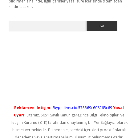
bildirmeniz halinde, ilgili içerikler yasal süre içerisinde sitemizden
kaldırılacaktır.
Arama
vdcasino giriş
Reklam ve İletişim:
Skype: live:.cid.575569c608265c69
Yasal
Uyarı:
Sitemiz, 5651 Sayılı Kanun gereğince Bilgi Teknolojileri ve
İletişim Kurumu (BTK) tarafından onaylanmış bir Yer Sağlayıcı olarak
hizmet vermektedir. Bu nedenle, sitedeki içerikleri proaktif olarak
denetleme veya araştırma yükümlülüğümüz bulunmamaktadır.