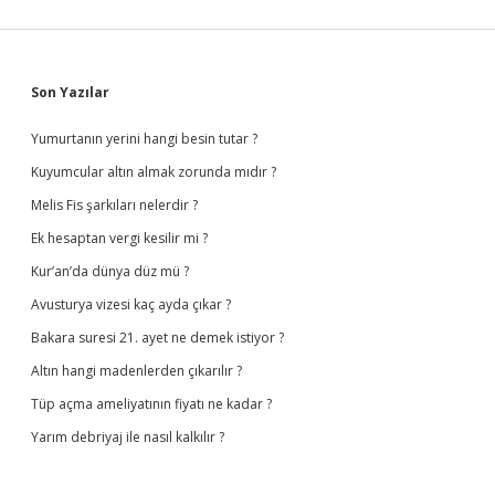
Sidebar
Son Yazılar
Yumurtanın yerini hangi besin tutar ?
Kuyumcular altın almak zorunda mıdır ?
Melis Fis şarkıları nelerdir ?
Ek hesaptan vergi kesilir mi ?
Kur’an’da dünya düz mü ?
Avusturya vizesi kaç ayda çıkar ?
Bakara suresi 21. ayet ne demek istiyor ?
Altın hangi madenlerden çıkarılır ?
Tüp açma ameliyatının fiyatı ne kadar ?
Yarım debriyaj ile nasıl kalkılır ?