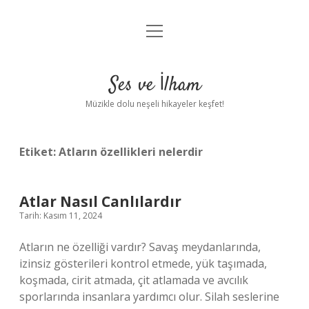
menüyü
Anasayfa
aç
Gizlilik Politikası
Ses ve İlham
Yasal Uyarı
Müzikle dolu neşeli hikayeler keşfet!
Hakkımızda
Etiket:
Atların özellikleri nelerdir
Atlar Nasıl Canlılardır
Tarih: Kasım 11, 2024
Atların ne özelliği vardır? Savaş meydanlarında,
izinsiz gösterileri kontrol etmede, yük taşımada,
koşmada, cirit atmada, çit atlamada ve avcılık
sporlarında insanlara yardımcı olur. Silah seslerine