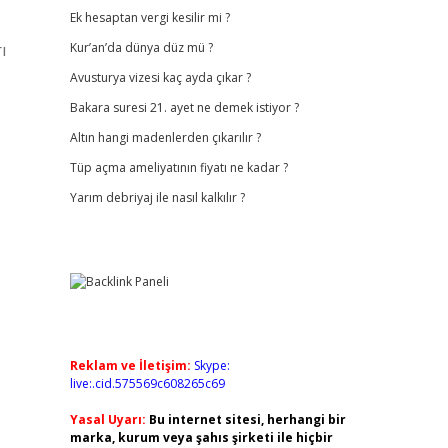
Ek hesaptan vergi kesilir mi ?
ı
Kur’an’da dünya düz mü ?
Avusturya vizesi kaç ayda çıkar ?
Bakara suresi 21. ayet ne demek istiyor ?
Altın hangi madenlerden çıkarılır ?
Tüp açma ameliyatının fiyatı ne kadar ?
Yarım debriyaj ile nasıl kalkılır ?
Reklam ve İletişim:
Skype:
live:.cid.575569c608265c69
Yasal Uyarı:
Bu internet sitesi, herhangi bir
marka, kurum veya şahıs şirketi ile hiçbir