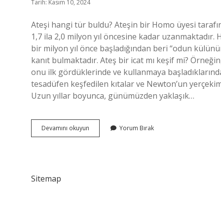
Tarih: Kasım 10, 2024
Ateşi hangi tür buldu? Ateşin bir Homo üyesi tarafın
1,7 ila 2,0 milyon yıl öncesine kadar uzanmaktadır.
bir milyon yıl önce başladığından beri “odun külünün
kanıt bulmaktadır. Ateş bir icat mı keşif mi? Örneğin
onu ilk gördüklerinde ve kullanmaya başladıklarında 
tesadüfen keşfedilen kıtalar ve Newton’un yerçekimin
Uzun yıllar boyunca, günümüzden yaklaşık…
Ateş
Devamını okuyun
Yorum Bırak
Bir
Buluş
Mudur
Sitemap