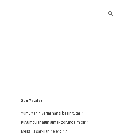
Sidebar
Son Yazılar
vdcasino giriş
Yumurtanın yerini hangi besin tutar ?
Kuyumcular altın almak zorunda mıdır ?
Melis Fis şarkıları nelerdir ?