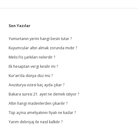
Sidebar
Son Yazılar
Yumurtanın yerini hangi besin tutar ?
Kuyumcular altın almak zorunda mıdır ?
Melis Fis şarkıları nelerdir ?
Ek hesaptan vergi kesilir mi ?
Kur’an’da dünya düz mü ?
Avusturya vizesi kaç ayda çıkar ?
Bakara suresi 21. ayet ne demek istiyor ?
Altın hangi madenlerden çıkarılır ?
Tüp açma ameliyatının fiyatı ne kadar ?
Yarım debriyaj ile nasıl kalkılır ?