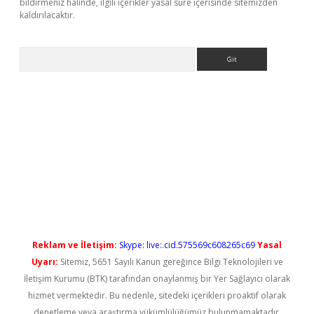
bildirmeniz halinde, ilgili içerikler yasal süre içerisinde sitemizden
kaldırılacaktır.
Arama
ş
Reklam ve İletişim:
Skype: live:.cid.575569c608265c69
Yasal
Uyarı:
Sitemiz, 5651 Sayılı Kanun gereğince Bilgi Teknolojileri ve
İletişim Kurumu (BTK) tarafından onaylanmış bir Yer Sağlayıcı olarak
hizmet vermektedir. Bu nedenle, sitedeki içerikleri proaktif olarak
denetleme veya araştırma yükümlülüğümüz bulunmamaktadır.