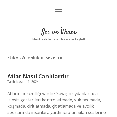
menüyü
Anasayfa
aç
Gizlilik Politikası
Ses ve İlham
Yasal Uyarı
Müzikle dolu neşeli hikayeler keşfet!
Hakkımızda
Etiket:
At sahibini sever mi
Atlar Nasıl Canlılardır
Tarih: Kasım 11, 2024
Atların ne özelliği vardır? Savaş meydanlarında,
izinsiz gösterileri kontrol etmede, yük taşımada,
koşmada, cirit atmada, çit atlamada ve avcılık
sporlarında insanlara yardımcı olur. Silah seslerine