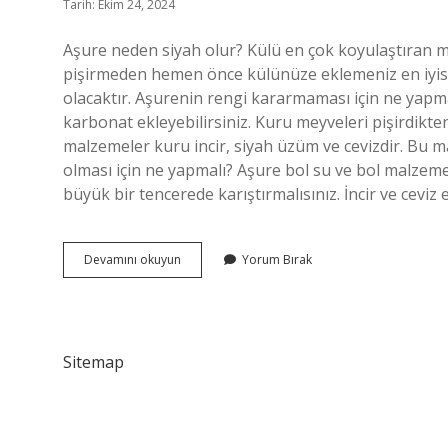
Tarih: Ekim 24, 2024
Aşure neden siyah olur? Külü en çok koyulaştıran ma
pişirmeden hemen önce külünüze eklemeniz en iyisi
olacaktır. Aşurenin rengi kararmaması için ne yapma
karbonat ekleyebilirsiniz. Kuru meyveleri pişirdikt
malzemeler kuru incir, siyah üzüm ve cevizdir. Bu 
olması için ne yapmalı? Aşure bol su ve bol malze
büyük bir tencerede karıştırmalısınız. İncir ve ceviz
Aşurenin
Devamını okuyun
Yorum Bırak
Rengi
Neden
Siyah
Olur
Sitemap