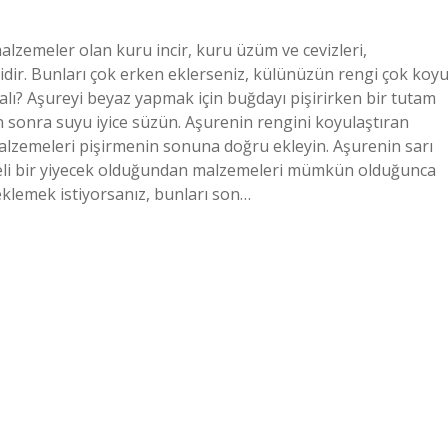
lzemeler olan kuru incir, kuru üzüm ve cevizleri,
dir. Bunları çok erken eklerseniz, külünüzün rengi çok koy
lı? Aşureyi beyaz yapmak için buğdayı pişirirken bir tutam
en sonra suyu iyice süzün. Aşurenin rengini koyulaştıran
malzemeleri pişirmenin sonuna doğru ekleyin. Aşurenin sarı
meli bir yiyecek olduğundan malzemeleri mümkün olduğunca
 eklemek istiyorsanız, bunları son…