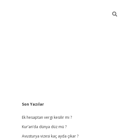
Sidebar
Son Yazılar
vdcasino
Ek hesaptan vergi kesilir mi ?
Kur’an’da dünya düz mü ?
Avusturya vizesi kaç ayda çıkar ?