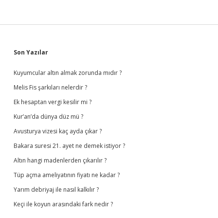
Sidebar
Son Yazılar
Kuyumcular altın almak zorunda mıdır ?
Melis Fis şarkıları nelerdir ?
Ek hesaptan vergi kesilir mi ?
Kur’an’da dünya düz mü ?
Avusturya vizesi kaç ayda çıkar ?
Bakara suresi 21. ayet ne demek istiyor ?
Altın hangi madenlerden çıkarılır ?
Tüp açma ameliyatının fiyatı ne kadar ?
Yarım debriyaj ile nasıl kalkılır ?
Keçi ile koyun arasındaki fark nedir ?