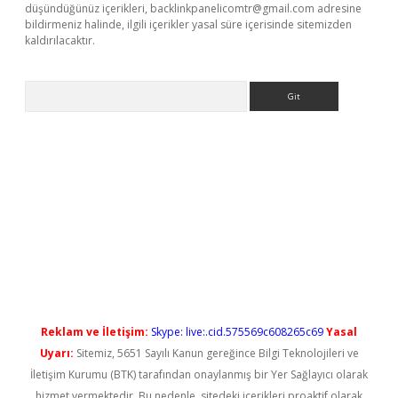
düşündüğünüz içerikleri,
backlinkpanelicomtr@gmail.com
adresine
bildirmeniz halinde, ilgili içerikler yasal süre içerisinde sitemizden
kaldırılacaktır.
Arama
ş
Reklam ve İletişim:
Skype: live:.cid.575569c608265c69
Yasal
Uyarı:
Sitemiz, 5651 Sayılı Kanun gereğince Bilgi Teknolojileri ve
İletişim Kurumu (BTK) tarafından onaylanmış bir Yer Sağlayıcı olarak
hizmet vermektedir. Bu nedenle, sitedeki içerikleri proaktif olarak