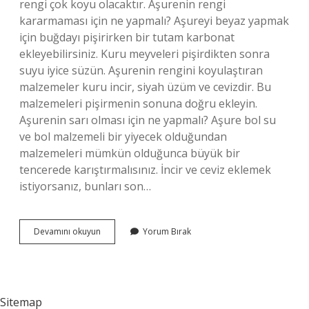
rengi çok koyu olacaktır. Aşurenin rengi
kararmaması için ne yapmalı? Aşureyi beyaz yapmak
için buğdayı pişirirken bir tutam karbonat
ekleyebilirsiniz. Kuru meyveleri pişirdikten sonra
suyu iyice süzün. Aşurenin rengini koyulaştıran
malzemeler kuru incir, siyah üzüm ve cevizdir. Bu
malzemeleri pişirmenin sonuna doğru ekleyin.
Aşurenin sarı olması için ne yapmalı? Aşure bol su
ve bol malzemeli bir yiyecek olduğundan
malzemeleri mümkün olduğunca büyük bir
tencerede karıştırmalısınız. İncir ve ceviz eklemek
istiyorsanız, bunları son…
Aşurenin
Devamını okuyun
Yorum Bırak
Rengi
Neden
Siyah
Olur
Sitemap