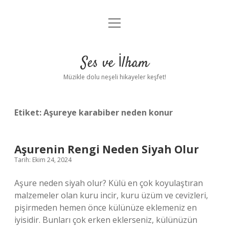
menüyü
Anasayfa
aç
Gizlilik Politikası
Ses ve İlham
Yasal Uyarı
Müzikle dolu neşeli hikayeler keşfet!
Hakkımızda
Etiket:
Aşureye karabiber neden konur
Aşurenin Rengi Neden Siyah Olur
Tarih: Ekim 24, 2024
Aşure neden siyah olur? Külü en çok koyulaştıran
malzemeler olan kuru incir, kuru üzüm ve cevizleri,
pişirmeden hemen önce külünüze eklemeniz en
iyisidir. Bunları çok erken eklerseniz, külünüzün