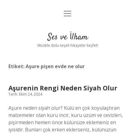
menüyü
Anasayfa
aç
Gizlilik Politikası
Ses ve İlham
Yasal Uyarı
Müzikle dolu neşeli hikayeler keşfet!
Hakkımızda
Etiket:
Aşure pişen evde ne olur
Aşurenin Rengi Neden Siyah Olur
Tarih: Ekim 24, 2024
Aşure neden siyah olur? Külü en çok koyulaştıran
malzemeler olan kuru incir, kuru üzüm ve cevizleri,
pişirmeden hemen önce külünüze eklemeniz en
iyisidir. Bunları çok erken eklerseniz, külünüzün