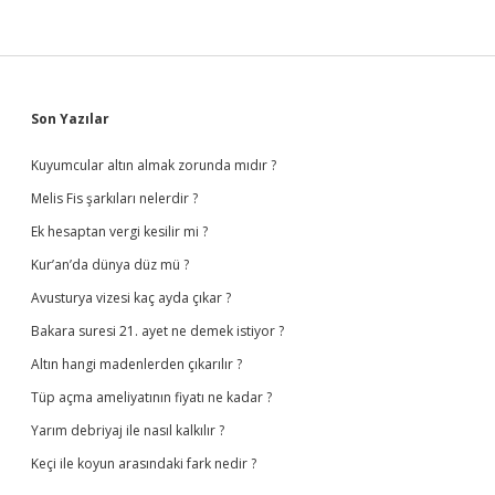
Sidebar
Son Yazılar
Kuyumcular altın almak zorunda mıdır ?
Melis Fis şarkıları nelerdir ?
Ek hesaptan vergi kesilir mi ?
Kur’an’da dünya düz mü ?
Avusturya vizesi kaç ayda çıkar ?
Bakara suresi 21. ayet ne demek istiyor ?
Altın hangi madenlerden çıkarılır ?
Tüp açma ameliyatının fiyatı ne kadar ?
Yarım debriyaj ile nasıl kalkılır ?
Keçi ile koyun arasındaki fark nedir ?