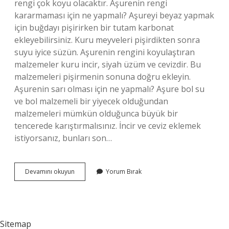
rengi çok koyu olacaktır. Aşurenin rengi
kararmaması için ne yapmalı? Aşureyi beyaz yapmak
için buğdayı pişirirken bir tutam karbonat
ekleyebilirsiniz. Kuru meyveleri pişirdikten sonra
suyu iyice süzün. Aşurenin rengini koyulaştıran
malzemeler kuru incir, siyah üzüm ve cevizdir. Bu
malzemeleri pişirmenin sonuna doğru ekleyin.
Aşurenin sarı olması için ne yapmalı? Aşure bol su
ve bol malzemeli bir yiyecek olduğundan
malzemeleri mümkün olduğunca büyük bir
tencerede karıştırmalısınız. İncir ve ceviz eklemek
istiyorsanız, bunları son…
Aşurenin
Devamını okuyun
Yorum Bırak
Rengi
Neden
Siyah
Olur
Sitemap