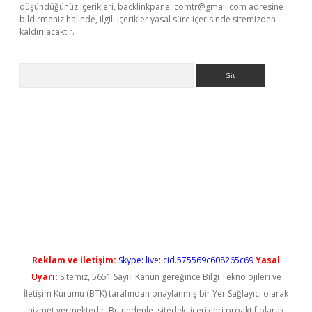
düşündüğünüz içerikleri,
backlinkpanelicomtr@gmail.com
adresine
bildirmeniz halinde, ilgili içerikler yasal süre içerisinde sitemizden
kaldırılacaktır.
Arama
vdcasino giriş
Reklam ve İletişim:
Skype: live:.cid.575569c608265c69
Yasal
Uyarı:
Sitemiz, 5651 Sayılı Kanun gereğince Bilgi Teknolojileri ve
İletişim Kurumu (BTK) tarafından onaylanmış bir Yer Sağlayıcı olarak
hizmet vermektedir. Bu nedenle, sitedeki içerikleri proaktif olarak