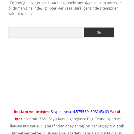
düşündüğünüz içerikleri,
backlinkpanelicomtr@gmail.com
adresine
bildirmeniz halinde, ilgili içerikler yasal süre içerisinde sitemizden
kaldırılacaktır.
Arama
ş
Reklam ve İletişim:
Skype: live:.cid.575569c608265c69
Yasal
Uyarı:
Sitemiz, 5651 Sayılı Kanun gereğince Bilgi Teknolojileri ve
İletişim Kurumu (BTK) tarafından onaylanmış bir Yer Sağlayıcı olarak
hizmet vermektedir. Bu nedenle, sitedeki içerikleri proaktif olarak