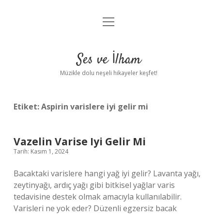
menüyü
Anasayfa
aç
Gizlilik Politikası
Ses ve İlham
Yasal Uyarı
Müzikle dolu neşeli hikayeler keşfet!
Hakkımızda
Etiket:
Aspirin varislere iyi gelir mi
Vazelin Varise Iyi Gelir Mi
Tarih: Kasım 1, 2024
Bacaktaki varislere hangi yağ iyi gelir? Lavanta yağı,
zeytinyağı, ardıç yağı gibi bitkisel yağlar varis
tedavisine destek olmak amacıyla kullanılabilir.
Varisleri ne yok eder? Düzenli egzersiz bacak