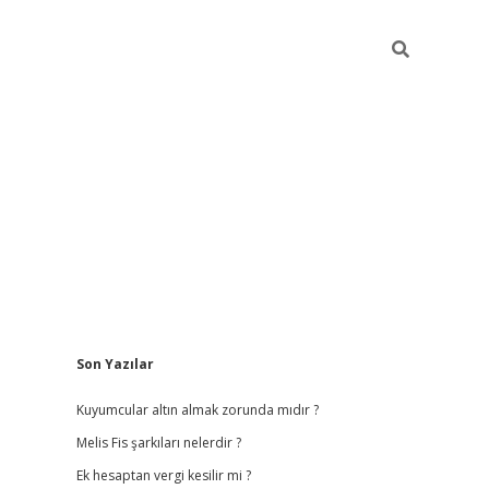
Sidebar
Son Yazılar
vdcasino
Kuyumcular altın almak zorunda mıdır ?
Melis Fis şarkıları nelerdir ?
Ek hesaptan vergi kesilir mi ?