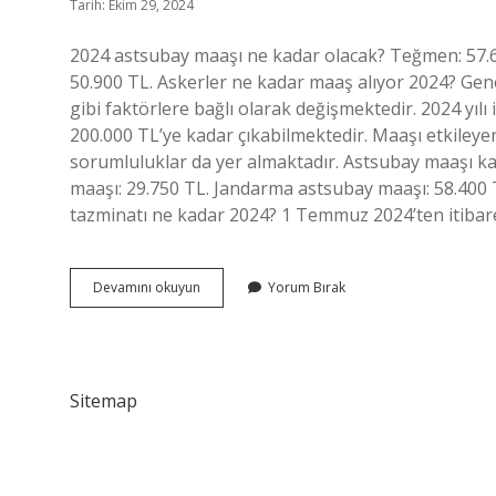
Tarih: Ekim 29, 2024
2024 astsubay maaşı ne kadar olacak? Teğmen: 57.6
50.900 TL. Askerler ne kadar maaş alıyor 2024? Gen
gibi faktörlere bağlı olarak değişmektedir. 2024 yılı
200.000 TL’ye kadar çıkabilmektedir. Maaşı etkileyen 
sorumluluklar da yer almaktadır. Astsubay maaşı k
maaşı: 29.750 TL. Jandarma astsubay maaşı: 58.400
tazminatı ne kadar 2024? 1 Temmuz 2024’ten itiba
Astsubaylar
Devamını okuyun
Yorum Bırak
Kaç
Lira
Maaş
Al
Sitemap