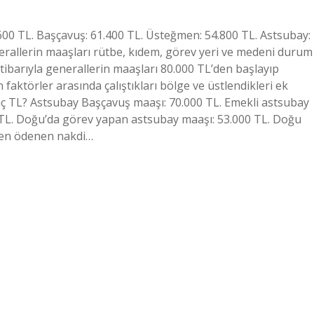
00 TL. Başçavuş: 61.400 TL. Üsteğmen: 54.800 TL. Astsubay:
erallerin maaşları rütbe, kıdem, görev yeri ve medeni durum
 itibarıyla generallerin maaşları 80.000 TL’den başlayıp
faktörler arasında çalıştıkları bölge ve üstlendikleri ek
aç TL? Astsubay Başçavuş maaşı: 70.000 TL. Emekli astsubay
 TL. Doğu’da görev yapan astsubay maaşı: 53.000 TL. Doğu
ren ödenen nakdi…