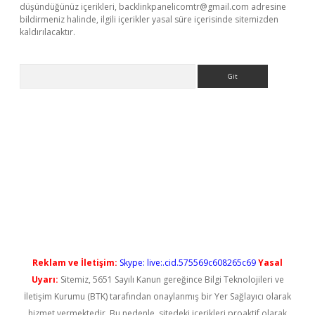
düşündüğünüz içerikleri,
backlinkpanelicomtr@gmail.com
adresine
bildirmeniz halinde, ilgili içerikler yasal süre içerisinde sitemizden
kaldırılacaktır.
Arama
ş
Reklam ve İletişim:
Skype: live:.cid.575569c608265c69
Yasal
Uyarı:
Sitemiz, 5651 Sayılı Kanun gereğince Bilgi Teknolojileri ve
İletişim Kurumu (BTK) tarafından onaylanmış bir Yer Sağlayıcı olarak
hizmet vermektedir. Bu nedenle, sitedeki içerikleri proaktif olarak