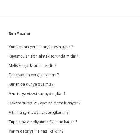
Sidebar
Son Yazılar
Yumurtanın yerini hangi besin tutar ?
Kuyumcular altın almak zorunda mıdır ?
Melis Fis şarkıları nelerdir ?
Ek hesaptan vergi kesilir mi ?
Kur’an’da dünya düz mü ?
Avusturya vizesi kaç ayda çıkar ?
Bakara suresi 21. ayet ne demek istiyor ?
Altın hangi madenlerden çıkarılır ?
Tüp açma ameliyatının fiyatı ne kadar ?
Yarım debriyaj ile nasıl kalkılır ?