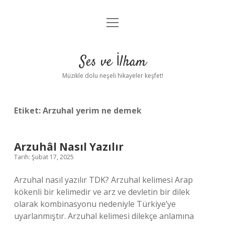
menüyü
Anasayfa
aç
Gizlilik Politikası
Ses ve İlham
Yasal Uyarı
Müzikle dolu neşeli hikayeler keşfet!
Hakkımızda
Etiket:
Arzuhal yerim ne demek
Arzuhâl Nasıl Yazılır
Tarih: Şubat 17, 2025
Arzuhal nasıl yazılır TDK? Arzuhal kelimesi Arap
kökenli bir kelimedir ve arz ve devletin bir dilek
olarak kombinasyonu nedeniyle Türkiye’ye
uyarlanmıştır. Arzuhal kelimesi dilekçe anlamına