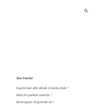
Sidebar
Son Yazılar
vdcasino
Kuyumcular altın almak zorunda mıdır ?
Melis Fis şarkıları nelerdir ?
Ek hesaptan vergi kesilir mi ?