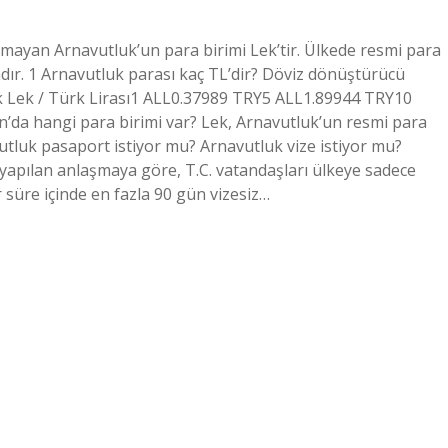
lmayan Arnavutluk’un para birimi Lek’tir. Ülkede resmi para
adır. 1 Arnavutluk parası kaç TL’dir? Döviz dönüştürücü
k Lek / Türk Lirası1 ALL0.37989 TRY5 ALL1.89944 TRY10
’da hangi para birimi var? Lek, Arnavutluk’un resmi para
vutluk pasaport istiyor mu? Arnavutluk vize istiyor mu?
 yapılan anlaşmaya göre, T.C. vatandaşları ülkeye sadece
r süre içinde en fazla 90 gün vizesiz…