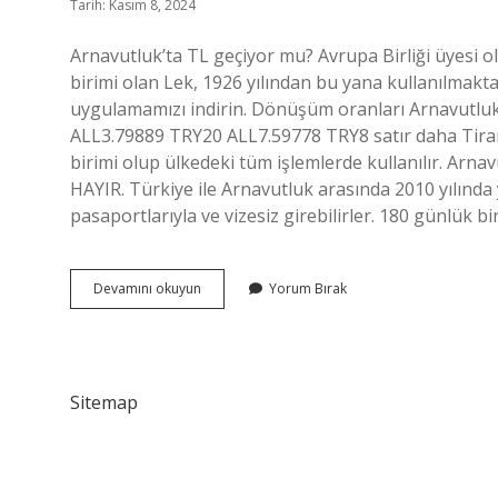
Tarih: Kasım 8, 2024
Arnavutluk’ta TL geçiyor mu? Avrupa Birliği üyesi o
birimi olan Lek, 1926 yılından bu yana kullanılmakt
uygulamamızı indirin. Dönüşüm oranları Arnavutlu
ALL3.79889 TRY20 ALL7.59778 TRY8 satır daha Tiran
birimi olup ülkedeki tüm işlemlerde kullanılır. Arna
HAYIR. Türkiye ile Arnavutluk arasında 2010 yılında
pasaportlarıyla ve vizesiz girebilirler. 180 günlük bi
Arnavutluk
Devamını okuyun
Yorum Bırak
Ta
Hangi
Para
Kullanılıyor
Sitemap