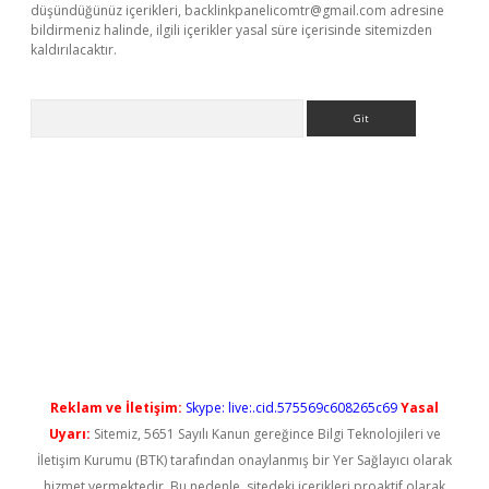
düşündüğünüz içerikleri,
backlinkpanelicomtr@gmail.com
adresine
bildirmeniz halinde, ilgili içerikler yasal süre içerisinde sitemizden
kaldırılacaktır.
Arama
ş
Reklam ve İletişim:
Skype: live:.cid.575569c608265c69
Yasal
Uyarı:
Sitemiz, 5651 Sayılı Kanun gereğince Bilgi Teknolojileri ve
İletişim Kurumu (BTK) tarafından onaylanmış bir Yer Sağlayıcı olarak
hizmet vermektedir. Bu nedenle, sitedeki içerikleri proaktif olarak