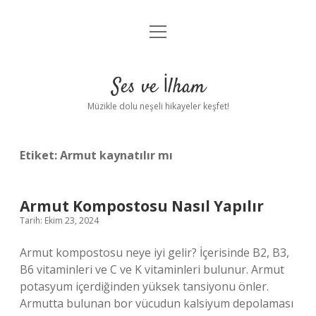
menüyü
Anasayfa
aç
Gizlilik Politikası
Ses ve İlham
Yasal Uyarı
Müzikle dolu neşeli hikayeler keşfet!
Hakkımızda
Etiket:
Armut kaynatılır mı
Armut Kompostosu Nasıl Yapılır
Tarih: Ekim 23, 2024
Armut kompostosu neye iyi gelir? İçerisinde B2, B3,
B6 vitaminleri ve C ve K vitaminleri bulunur. Armut
potasyum içerdiğinden yüksek tansiyonu önler.
Armutta bulunan bor vücudun kalsiyum depolaması