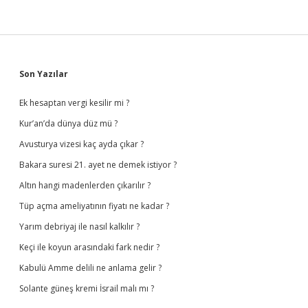
Sidebar
Son Yazılar
Ek hesaptan vergi kesilir mi ?
Kur’an’da dünya düz mü ?
Avusturya vizesi kaç ayda çıkar ?
Bakara suresi 21. ayet ne demek istiyor ?
Altın hangi madenlerden çıkarılır ?
Tüp açma ameliyatının fiyatı ne kadar ?
Yarım debriyaj ile nasıl kalkılır ?
Keçi ile koyun arasındaki fark nedir ?
Kabulü Amme delili ne anlama gelir ?
Solante güneş kremi İsrail malı mı ?