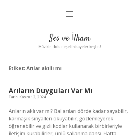
menüyü
Anasayfa
aç
Gizlilik Politikası
Ses ve İlham
Yasal Uyarı
Müzikle dolu neşeli hikayeler keşfet!
Hakkımızda
Etiket:
Arılar akıllı mı
Arıların Duyguları Var Mı
Tarih: Kasım 12, 2024
Arıların aklı var mı? Bal arıları dörde kadar sayabilir,
karmaşık sinyalleri okuyabilir, gözlemleyerek
öğrenebilir ve gizli kodlar kullanarak birbirleriyle
iletişim kurabilirler, ünlü sallanma dansı. Hatta