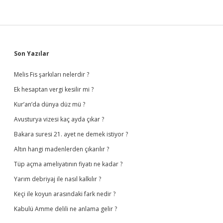
Sidebar
Son Yazılar
Melis Fis şarkıları nelerdir ?
Ek hesaptan vergi kesilir mi ?
Kur’an’da dünya düz mü ?
Avusturya vizesi kaç ayda çıkar ?
Bakara suresi 21. ayet ne demek istiyor ?
Altın hangi madenlerden çıkarılır ?
Tüp açma ameliyatının fiyatı ne kadar ?
Yarım debriyaj ile nasıl kalkılır ?
Keçi ile koyun arasındaki fark nedir ?
Kabulü Amme delili ne anlama gelir ?