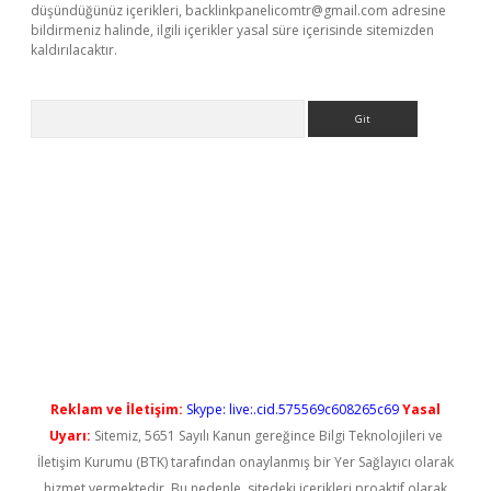
düşündüğünüz içerikleri,
backlinkpanelicomtr@gmail.com
adresine
bildirmeniz halinde, ilgili içerikler yasal süre içerisinde sitemizden
kaldırılacaktır.
Arama
Reklam ve İletişim:
Skype: live:.cid.575569c608265c69
Yasal
Uyarı:
Sitemiz, 5651 Sayılı Kanun gereğince Bilgi Teknolojileri ve
İletişim Kurumu (BTK) tarafından onaylanmış bir Yer Sağlayıcı olarak
hizmet vermektedir. Bu nedenle, sitedeki içerikleri proaktif olarak