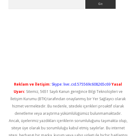
Arama
iş
Reklam ve İletişim:
Skype: live:.cid.575569c608265c69
Yasal
Uyarı:
Sitemiz, 5651 Sayılı Kanun gereğince Bilgi Teknolojileri ve
İletişim Kurumu (BTK) tarafından onaylanmış bir Yer Sağlayıcı olarak
hizmet vermektedir. Bu nedenle, sitedeki içerikleri proaktif olarak
denetleme veya araştırma yükümlülüğümüz bulunmamaktadır.
Ancak, üyelerimiz yazdıkları içeriklerin sorumluluğunu taşımakta olup,
siteye üye olarak bu sorumluluğu kabul etmiş sayılırlar. Bu internet
sitesi, herhangi bir marka, kurum veya şahıs şirketi ile hiçbir bağlantısı