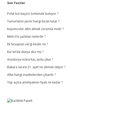
Sidebar
Son Yazılar
Polat kızı kaçıncı bölümde buluyor ?
Yumurtanın yerini hangi besin tutar ?
Kuyumcular altın almak zorunda mıdır ?
Melis Fis şarkıları nelerdir ?
Ek hesaptan vergi kesilir mi ?
Kur’an’da dünya düz mü ?
Avusturya vizesi kaç ayda çıkar ?
Bakara suresi 21. ayet ne demek istiyor ?
Altın hangi madenlerden çıkarılır ?
Tüp açma ameliyatının fiyatı ne kadar ?