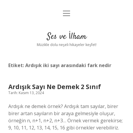
menüyü
Anasayfa
aç
Gizlilik Politikası
Ses ve İlham
Yasal Uyarı
Müzikle dolu neşeli hikayeler keşfet!
Hakkımızda
Etiket:
Ardışık iki sayı arasındaki fark nedir
Ardışık Sayı Ne Demek 2 Sınıf
Tarih: Kasım 13, 2024
Ardışık ne demek örnek? Ardışık tam sayılar, birer
birer artan sayıların bir araya gelmesiyle oluşur,
örneğin n, n+1, n+2, n+3… Örnek vermek gerekirse;
9, 10, 11, 12, 13, 14, 15, 16 gibi örnekler verebiliriz.