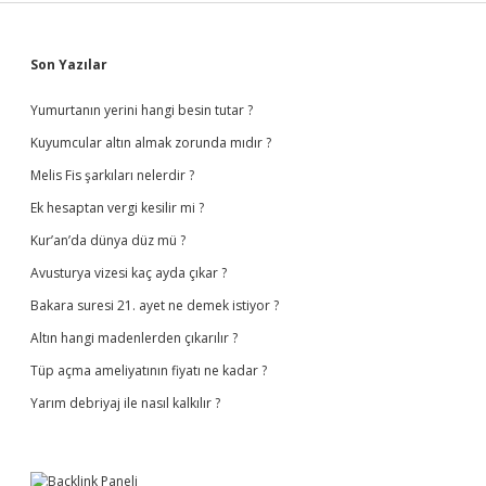
Sidebar
Son Yazılar
Yumurtanın yerini hangi besin tutar ?
Kuyumcular altın almak zorunda mıdır ?
Melis Fis şarkıları nelerdir ?
Ek hesaptan vergi kesilir mi ?
Kur’an’da dünya düz mü ?
Avusturya vizesi kaç ayda çıkar ?
Bakara suresi 21. ayet ne demek istiyor ?
Altın hangi madenlerden çıkarılır ?
Tüp açma ameliyatının fiyatı ne kadar ?
Yarım debriyaj ile nasıl kalkılır ?